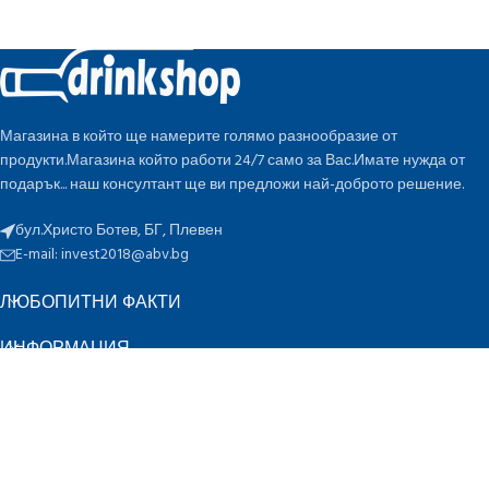
Магазина в който ще намерите голямо разнообразие от
продукти.Магазина който работи 24/7 само за Вас.Имате нужда от
подарък... наш консултант ще ви предложи най-доброто решение.
бул.Христо Ботев, БГ, Плевен
E-mail:
invest2018@abv.bg
ЛЮБОПИТНИ ФАКТИ
ИНФОРМАЦИЯ
БЪРЗИ ВРЪЗКИ
ПО ОЦЕНКА
K
Инвест 2018 ЕООД
2022 CREATED BY
-design