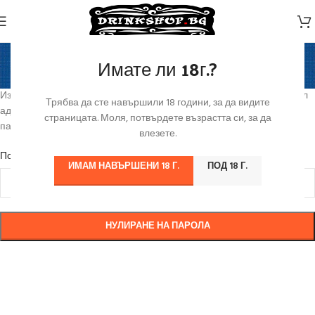
Забравена парола
Имате ли 18г.?
Начало
/
Моят профил
Изгубена парола? Въведете Вашето потребителско име или имейл
Трябва да сте навършили 18 години, за да видите
адрес. Ще получите на имейла препратка за възстановяване на
страницата. Моля, потвърдете възрастта си, за да
паролата.
влезете.
*
Потребителско име или имейл
ИМАМ НАВЪРШЕНИ 18 Г.
ПОД 18 Г.
НУЛИРАНЕ НА ПАРОЛА