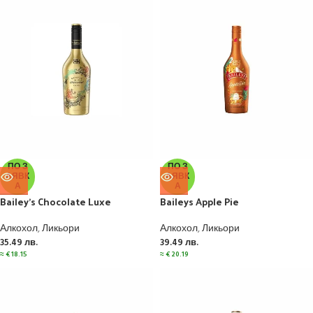
ПО З
ПО З
АЯВК
АЯВК
А
А
Bailey’s Chocolate Luxe
Baileys Apple Pie
Алкохол
,
Ликьори
Алкохол
,
Ликьори
35.49
лв.
39.49
лв.
≈
€
18.15
≈
€
20.19