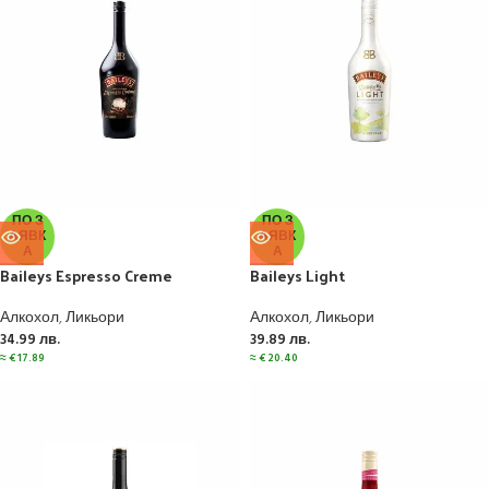
ПО З
ПО З
АЯВК
АЯВК
А
А
Baileys Espresso Creme
Baileys Light
Алкохол
,
Ликьори
Алкохол
,
Ликьори
34.99
лв.
39.89
лв.
≈
€
17.89
≈
€
20.40