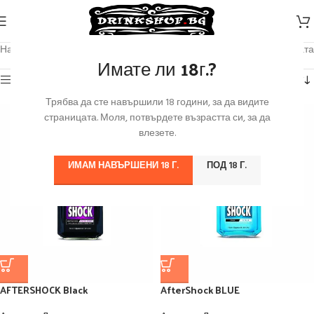
Начало
/
Алкохол
/
Ликьори
Показване на 1–12 от 85 резултата
Имате ли 18г.?
Категории
Трябва да сте навършили 18 години, за да видите
страницата. Моля, потвърдете възрастта си, за да
влезете.
ИМАМ НАВЪРШЕНИ 18 Г.
ПОД 18 Г.
AFTERSHOCK Black
AfterShock BLUE