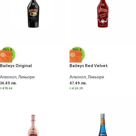
ПО З
ПО З
АЯВК
АЯВК
А
А
Baileys Original
Baileys Red Velvet
Алкохол
,
Ликьори
Алкохол
,
Ликьори
36.49
лв.
47.49
лв.
≈
€
18.66
≈
€
24.28