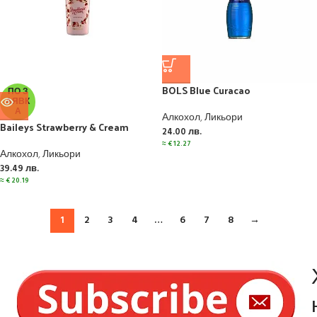
BOLS Blue Curacao
ПО З
АЯВК
А
Алкохол
,
Ликьори
Baileys Strawberry & Cream
24.00
лв.
≈
€
12.27
Алкохол
,
Ликьори
39.49
лв.
≈
€
20.19
1
2
3
4
…
6
7
8
→