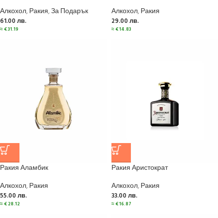
Алкохол
,
Ракия
,
За Подарък
Алкохол
,
Ракия
61.00
лв.
29.00
лв.
≈
€
31.19
≈
€
14.83
Ракия Аламбик
Ракия Аристократ
Алкохол
,
Ракия
Алкохол
,
Ракия
55.00
лв.
33.00
лв.
≈
€
28.12
≈
€
16.87