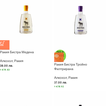
Ракия Бистра Медена
ПО З
АЯВК
А
Алкохол
,
Ракия
Ракия Бистра Тройно
38.00
лв.
Филтрирана
≈
€
19.43
Алкохол
,
Ракия
37.00
лв.
≈
€
18.92