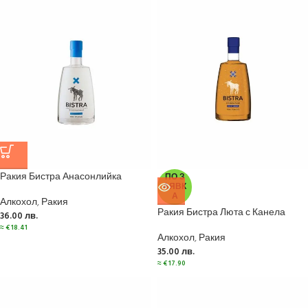
Ракия Бистра Анасонлийка
ПО З
АЯВК
А
Алкохол
,
Ракия
Ракия Бистра Люта с Канела
36.00
лв.
≈
€
18.41
Алкохол
,
Ракия
35.00
лв.
≈
€
17.90