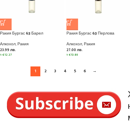
Ракия Бургас 63 Барел
Ракия Бургас 63 Перлова
Алкохол
,
Ракия
Алкохол
,
Ракия
23.99
лв.
27.00
лв.
≈
€
12.27
≈
€
13.80
1
2
3
4
5
6
→