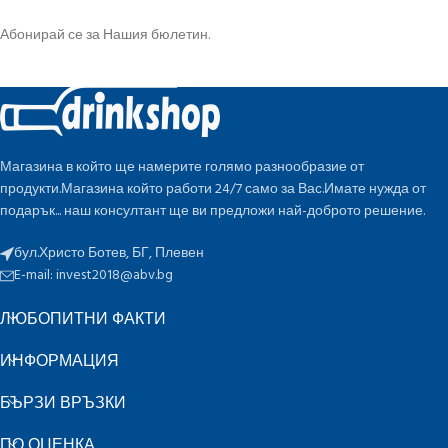
Абонирай се за Нашия бюлетин.
Магазина в който ще намерите голямо разнообразие от
продукти.Магазина който работи 24/7 само за Вас.Имате нужда от
подарък... наш консултант ще ви предложи най-доброто решение.
бул.Христо Ботев, БГ, Плевен
E-mail:
invest2018@abv.bg
ЛЮБОПИТНИ ФАКТИ
ИНФОРМАЦИЯ
БЪРЗИ ВРЪЗКИ
ПО ОЦЕНКА