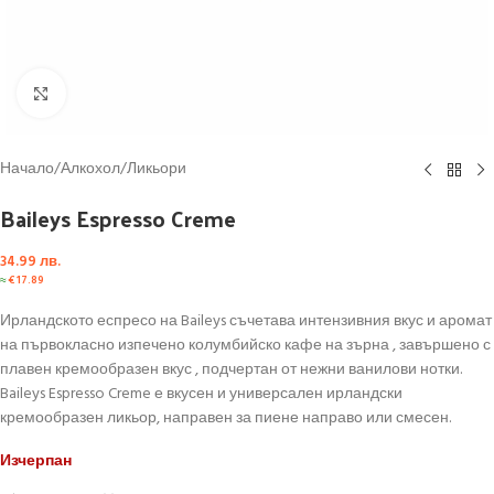
Click to enlarge
Начало
/
Алкохол
/
Ликьори
Baileys Espresso Creme
34.99
лв.
≈
€
17.89
Ирландското еспресо на Baileys съчетава интензивния вкус и аромат
на първокласно изпечено колумбийско кафе на зърна , завършено с
плавен кремообразен вкус , подчертан от нежни ванилови нотки.
Baileys Espresso Creme е вкусен и универсален ирландски
кремообразен ликьор, направен за пиене направо или смесен.
Изчерпан