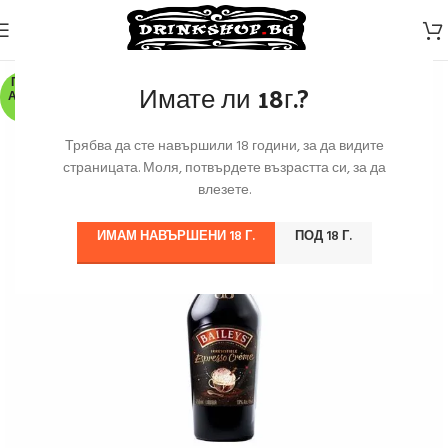
ПО З
Имате ли 18г.?
АЯВК
А
Трябва да сте навършили 18 години, за да видите
страницата. Моля, потвърдете възрастта си, за да
влезете.
ИМАМ НАВЪРШЕНИ 18 Г.
ПОД 18 Г.