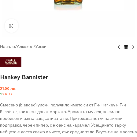
Click to enlarge
Начало
/
Алкохол
/
Уиски
Hankey Bannister
21.00
лв.
≈
€
10.74
Смесено (blended) уиски, получило името си от Г-н Hankey и Г-н
Bannister, които създават марката. Ароматът му лек, но силно
пробивен и изпълващ сетивата ни. Притежава нотки на зимни
подправки, черен пипер, с нюанс на карамел. Усещането върху
небцето е доста свежо и чисто, със средно тяло. Вкусът е на маслена