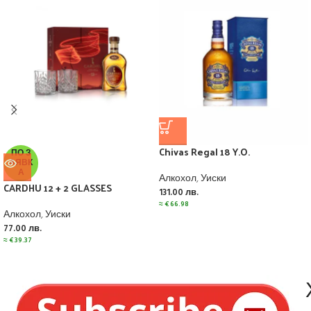
Chivas Regal 18 Y.O.
ПО З
АЯВК
А
Алкохол
,
Уиски
CARDHU 12 + 2 GLASSES
131.00
лв.
≈
€
66.98
Алкохол
,
Уиски
77.00
лв.
≈
€
39.37