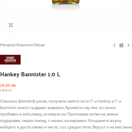
Click to enlarge
Начало
/
Алкохол
/
Уиски
Hankey Bannister 1.0 L
24.00
лв.
≈
€
12.27
Смесено (blended) уиски, получило името си от Г-н Hankey и Г-н
Bannister, които създават марката. Ароматът му лек, но силно
пробивен и изпълващ сетивата ни. Притежава нотки на зимни
подправки, черен пипер, с нюанс на карамел. Усещането върху
небцето е доста свежо и чисто, със средно тяло. Вкусът е на маслена