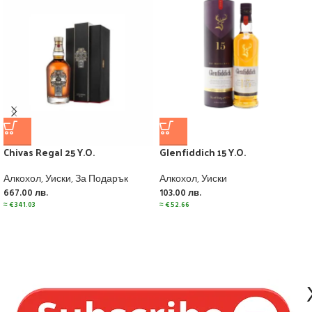
Chivas Regal 25 Y.O.
Glenfiddich 15 Y.O.
Алкохол
,
Уиски
,
За Подарък
Алкохол
,
Уиски
667.00
лв.
103.00
лв.
≈
€
341.03
≈
€
52.66