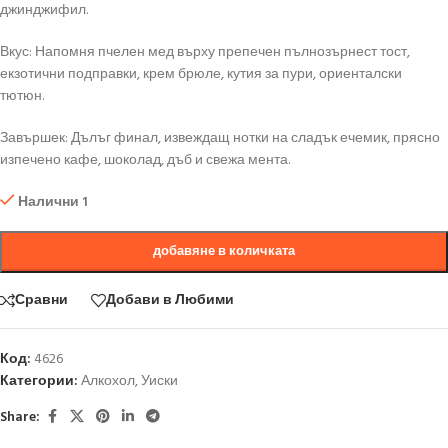
джинджифил.
Вкус: Напомня пчелен мед върху препечен пълнозърнест тост,
екзотични подправки, крем брюле, кутия за пури, ориенталски
тютюн.
Завършек: Дълъг финал, извеждащ нотки на сладък ечемик, прясно
изпечено кафе, шоколад, дъб и свежа мента.
Налични 1
добавяне в количката
Сравни
Добави в Любими
Код:
4626
Категории:
Алкохол
,
Уиски
Share: