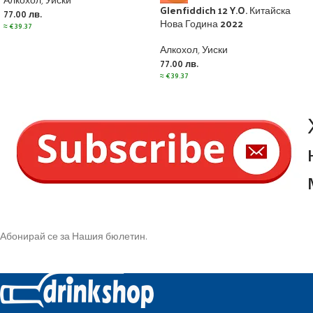
Алкохол
,
Уиски
Glenfiddich 12 Y.O. Китайска
77.00
лв.
Нова Година 2022
≈
€
39.37
Алкохол
,
Уиски
77.00
лв.
≈
€
39.37
Абонирай се за Нашия бюлетин.