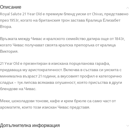
Описание
Royal Salute 21 Year Old е премиум бленд уиски от Chivas, представено
през 1953г, когато на британския трон застава Кралица Елизабет
Втора.
Връзката между Чивас и кралското семейство датира още от 1843г,
когато Чивас получават своята кралска препоръка от кралица
Виктория.
21 Year Old е презентиран в изискана порцеланова гарафа,
придаваща му аристократичност. Включва в състава си уискита с
минимална възраст 21 години, а вкусовият профил е категорично
сладък – тук липсва всякаква опушеност, която присъства в други
блендове на Чивас.
Меки, шоколадови тонове, кафе и крем брюле са само част от
ароматите, които този изискан Чивас представя.
Допълнителна информация