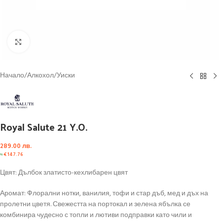
Click to enlarge
Начало
/
Алкохол
/
Уиски
Royal Salute 21 Y.O.
289.00
лв.
≈
€
147.76
Цвят: Дълбок златисто-кехлибарен цвят
Аромат: Флорални нотки, ванилия, тофи и стар дъб, мед и дъх на
пролетни цветя. Свежестта на портокал и зелена ябълка се
комбинира чудесно с топли и лютиви подправки като чили и