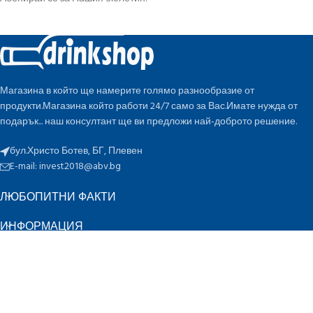
Магазина в който ще намерите голямо разнообразие от
продукти.Магазина който работи 24/7 само за Вас.Имате нужда от
подарък... наш консултант ще ви предложи най-доброто решение.
бул.Христо Ботев, БГ, Плевен
E-mail:
invest2018@abv.bg
ЛЮБОПИТНИ ФАКТИ
ИНФОРМАЦИЯ
БЪРЗИ ВРЪЗКИ
ПО ОЦЕНКА
K
Инвест 2018 ЕООД
2022 CREATED BY
-design