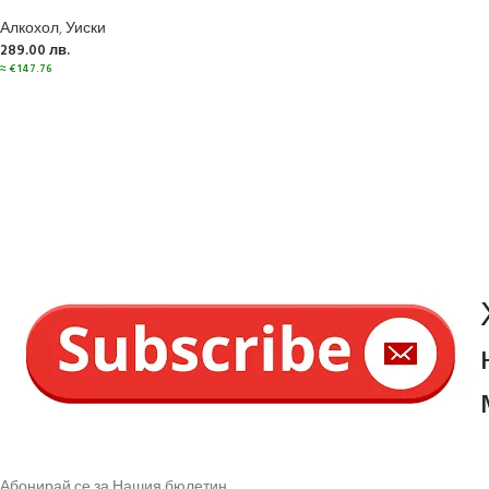
Алкохол
,
Уиски
289.00
лв.
≈
€
147.76
Абонирай се за Нашия бюлетин.