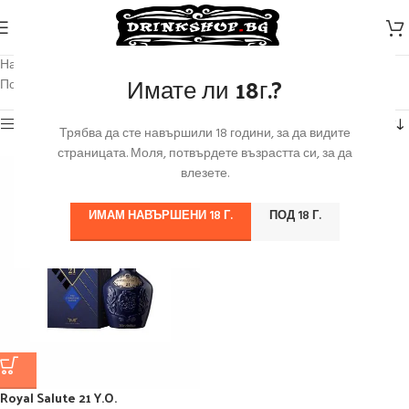
Начало
/
Продуктът Марка
/
ROYAL SALUTE
Имате ли 18г.?
Показване на единствения резултат
Категории
Трябва да сте навършили 18 години, за да видите
страницата. Моля, потвърдете възрастта си, за да
влезете.
ИМАМ НАВЪРШЕНИ 18 Г.
ПОД 18 Г.
Royal Salute 21 Y.O.