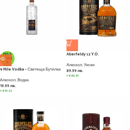
Aberfeldy 12 Y.O.
ПО З
АЯВК
А
Алкохол
,
Уиски
9 Mile Vodka – Светеща Бутилка
89.99
лв.
≈
€
46.01
Алкохол
,
Водка
19.99
лв.
≈
€
10.22