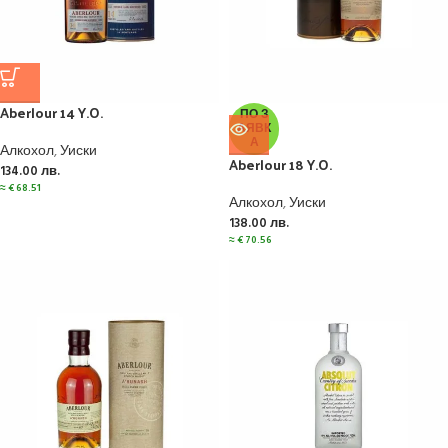
Aberlour 14 Y.O.
ПО З
АЯВК
А
Алкохол
,
Уиски
Aberlour 18 Y.O.
134.00
лв.
≈
€
68.51
Алкохол
,
Уиски
138.00
лв.
≈
€
70.56