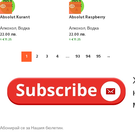
ПО З
ПО З
АЯВК
АЯВК
А
А
Absolut Kurant
Absolut Raspberry
Алкохол
,
Водка
Алкохол
,
Водка
22.00
лв.
22.00
лв.
≈
€
11.25
≈
€
11.25
1
2
3
4
…
93
94
95
→
Абонирай се за Нашия бюлетин.