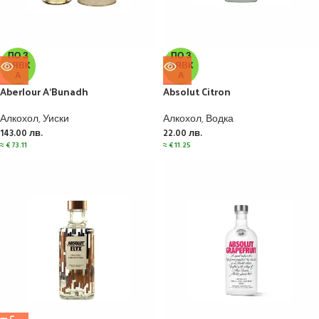
ПО З
ПО З
АЯВК
АЯВК
А
А
Aberlour A’Bunadh
Absolut Citron
Алкохол
,
Уиски
Алкохол
,
Водка
143.00
лв.
22.00
лв.
≈
€
73.11
≈
€
11.25