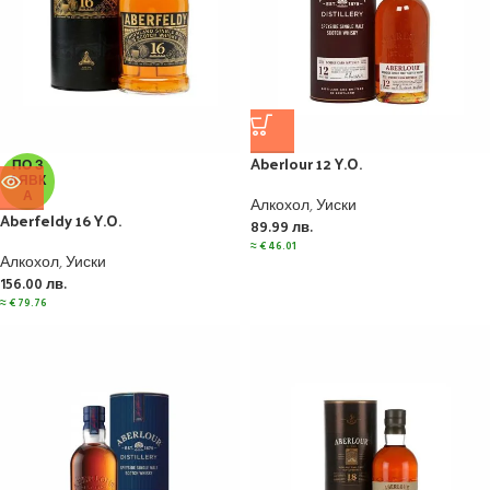
Aberlour 12 Y.O.
ПО З
АЯВК
А
Алкохол
,
Уиски
Aberfeldy 16 Y.O.
89.99
лв.
≈
€
46.01
Алкохол
,
Уиски
156.00
лв.
≈
€
79.76