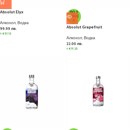
Absolut Elyx
ПО З
АЯВК
А
Алкохол
,
Водка
Absolut Grapefruit
99.99
лв.
≈
€
51.12
Алкохол
,
Водка
22.00
лв.
≈
€
11.25