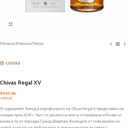
Click to enlarge
Начало
/
Алкохол
/
Уиски
Chivas Regal XV
99.00
лв.
≈
€
50.62
15 годишният бленд в портфолиото на Chivas Regal e представен на
пазара през 2018 г. Част от уискито в него е отлежавало в бъчви от
коняк и то от тероара Гранд Шампан. Коняците от този регион са
добре познати на любителите и специалистите по света с