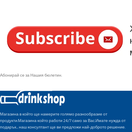
Абонирай се за Нашия бюлетин.
Магазина в който ще намерите голямо разнообразие от
продукти.Магазина който работи 24/7 само за Вас.Имате нужда от
подарък... наш консултант ще ви предложи най-доброто решение.