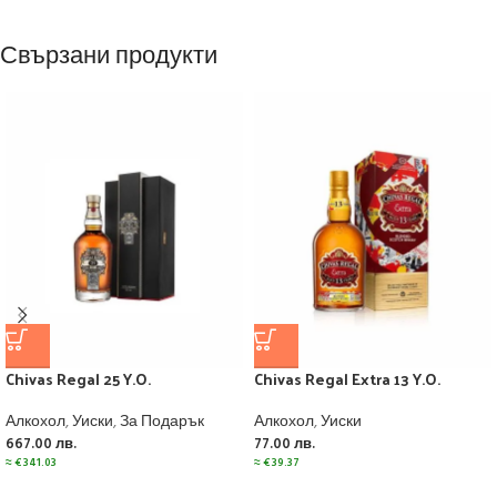
Свързани продукти
Chivas Regal 25 Y.O.
Chivas Regal Extra 13 Y.O.
Алкохол
,
Уиски
,
За Подарък
Алкохол
,
Уиски
667.00
лв.
77.00
лв.
≈
€
341.03
≈
€
39.37