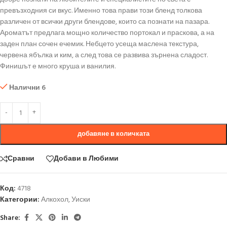
превъзходния си вкус. Именно това прави този бленд толкова
различен от всички други блендове, които са познати на пазара.
Ароматът предлага мощно количество портокал и праскова, а на
заден план сочен ечемик. Небцето усеща маслена текстура,
червена ябълка и ким, а след това се развива зърнена сладост.
Финишът е много круша и ванилия.
Налични 6
добавяне в количката
Сравни
Добави в Любими
Код:
4718
Категории:
Алкохол
,
Уиски
Share: