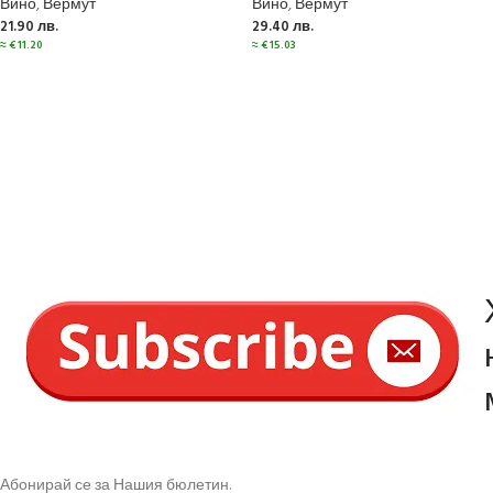
Вино
,
Вермут
Вино
,
Вермут
21.90
лв.
29.40
лв.
≈
€
11.20
≈
€
15.03
Абонирай се за Нашия бюлетин.