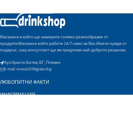
Магазина в който ще намерите голямо разнообразие от
продукти.Магазина който работи 24/7 само за Вас.Имате нужда от
подарък... наш консултант ще ви предложи най-доброто решение.
бул.Христо Ботев, БГ, Плевен
E-mail:
invest2018@abv.bg
ЛЮБОПИТНИ ФАКТИ
ИНФОРМАЦИЯ
БЪРЗИ ВРЪЗКИ
ПО ОЦЕНКА
K
Инвест 2018 ЕООД
2022 CREATED BY
-design