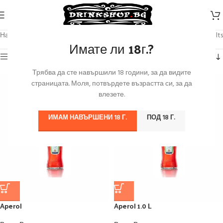
Начало
/
Продуктът Марка
/
Aperol
Showing all 2 results
Имате ли 18г.?
Категории
Трябва да сте навършили 18 години, за да видите
страницата. Моля, потвърдете възрастта си, за да
влезете.
ИМАМ НАВЪРШЕНИ 18 Г.
ПОД 18 Г.
Aperol
Aperol 1.0 L