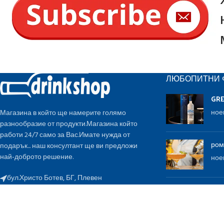
ЛЮБОПИТНИ 
GR
ное
Магазина в който ще намерите голямо
разнообразие от продукти.Магазина който
работи 24/7 само за Вас.Имате нужда от
ром
подарък... наш консултант ще ви предложи
най-доброто решение.
ное
бул.Христо Ботев, БГ, Плевен
E-mail:
invest2018@abv.bg
Gle
ное