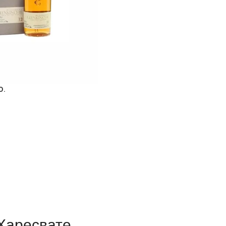
O.
Харесвате