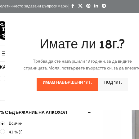
юлетин
Често задавани Въпроси
Марки
Имате ли 18г.?
КАТЕГОРИИ
Начало
Изгодно
За Подарък
Ко
Онлайн Магазин
Трябва да сте навършили 18 години, за да видите
Начало
/
Продуктъ
КАТЕГОРИИ
страницата. Моля, потвърдете възрастта си, за да влезете
Алкохол
(1)
ИМАМ НАВЪРШЕНИ 18 Г.
ПОД 18 Г.
изчистване на критерии
% СЪДЪРЖАНИЕ НА АЛКОХОЛ
Всички
43 %
(1)