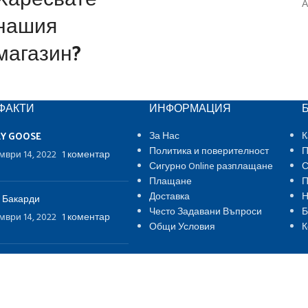
А
нашия
магазин?
ФАКТИ
ИНФОРМАЦИЯ
EY GOOSE
За Нас
К
Политика и поверителност
П
мври 14, 2022
1 коментар
Сигурно Online разплащане
С
Плащане
П
Доставка
Н
 Бакарди
Често Задавани Въпроси
Б
мври 14, 2022
1 коментар
Общи Условия
К
nfiddich® Гленфидич
мври 14, 2022
1 коментар