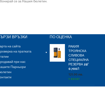
бонирай се за Нашия бюлетин.
БЪРЗИ ВРЪЗКИ
ПО ОЦЕНКА
РАКИЯ
арта на сайта
ТРОЯНСКА
роверка на пратката
СЛИВОВА
татии
СПЕЦИАЛНА
родавай при нас
РЕЗЕРВА 25Г
ашите Парньори
0.700Л
юлетин
121.00
лв.
онтакти
≈
€
61.87
Ballantine`s
Finest 3.0 L
123.00
лв.