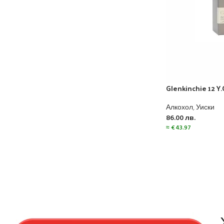
Glenkinchie 12 Y.
Алкохол
,
Уиски
86.00
лв.
≈
€
43.97