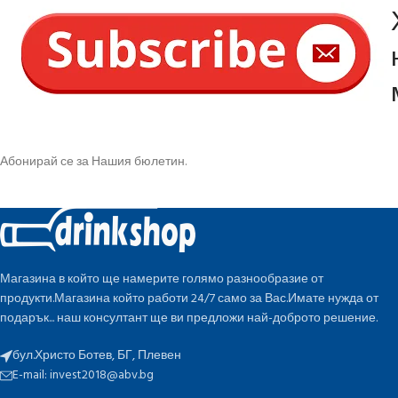
Абонирай се за Нашия бюлетин.
Магазина в който ще намерите голямо разнообразие от
продукти.Магазина който работи 24/7 само за Вас.Имате нужда от
подарък... наш консултант ще ви предложи най-доброто решение.
бул.Христо Ботев, БГ, Плевен
E-mail:
invest2018@abv.bg