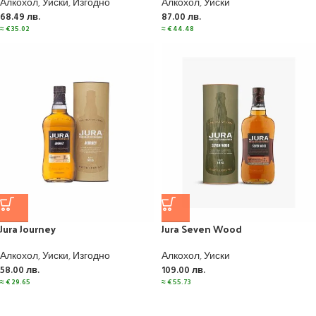
Алкохол
,
Уиски
,
Изгодно
Алкохол
,
Уиски
68.49
лв.
87.00
лв.
≈
€
35.02
≈
€
44.48
Jura Journey
Jura Seven Wood
Алкохол
,
Уиски
,
Изгодно
Алкохол
,
Уиски
58.00
лв.
109.00
лв.
≈
€
29.65
≈
€
55.73