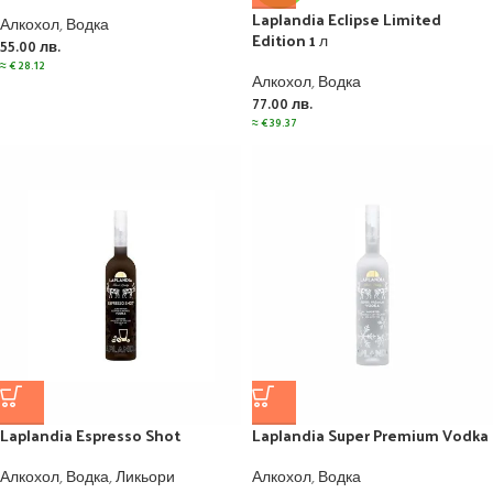
Laplandia Eclipse Limited
Алкохол
,
Водка
Edition 1 л
55.00
лв.
≈
€
28.12
Алкохол
,
Водка
77.00
лв.
≈
€
39.37
Laplandia Espresso Shot
Laplandia Super Premium Vodka
Алкохол
,
Водка
,
Ликьори
Алкохол
,
Водка