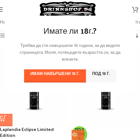
Начало
/
Продуктът Марка
/
Laplandia
Showing all 4 results
Имате ли 18г.?
Категории
Трябва да сте навършили 18 години, за да видите
страницата. Моля, потвърдете възрастта си, за да
влезете.
ИМАМ НАВЪРШЕНИ 18 Г.
ПОД 18 Г.
Laplandia Eclipse Limited
ПО З
Edition
АЯВК
А