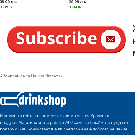
39.00
лв.
28.99
лв.
≈
€
19.94
≈
€
14.82
Абонирай се за Нашия бюлетин.
Магазина в който ще намерите голямо разнообразие от
продукти.Магазина който работи 24/7 само за Вас.Имате нужда от
подарък... наш консултант ще ви предложи най-доброто решение.