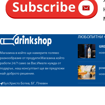
ЛЮБОПИТНИ 
GR
ное
Магазина в който ще намерите голямо
разнообразие от продукти.Магазина който
работи 24/7 само за Вас.Имате нужда от
ром
подарък... наш консултант ще ви предложи
най-доброто решение.
ное
бул.Христо Ботев, БГ, Плевен
E-mail:
invest2018@abv.bg
Gle
ное