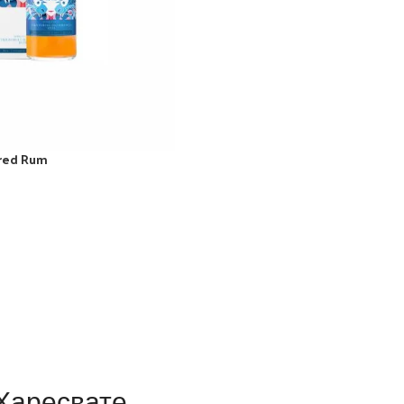
ered Rum
Харесвате