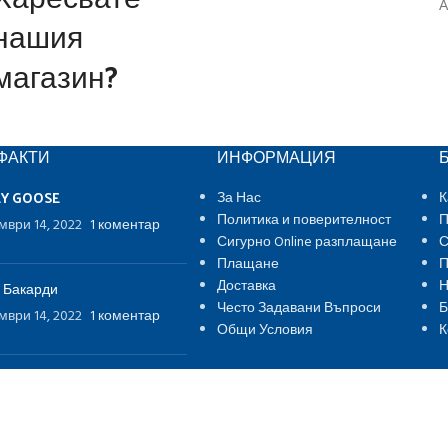
А
нашия
магазин?
ФАКТИ
ИНФОРМАЦИЯ
EY GOOSE
За Нас
К
Политика и поверителност
П
мври 14, 2022
1 коментар
Сигурно Online разплащане
С
Плащане
П
Доставка
Н
 Бакарди
Често Задавани Въпроси
Б
мври 14, 2022
1 коментар
Общи Условия
К
nfiddich® Гленфидич
мври 14, 2022
1 коментар