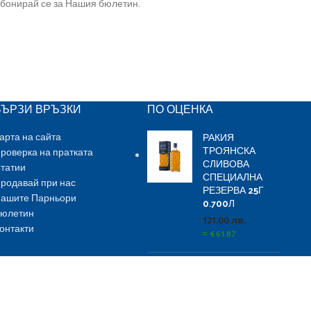
бонирай се за Нашия бюлетин.
БЪРЗИ ВРЪЗКИ
ПО ОЦЕНКА
РАКИЯ
арта на сайта
ТРОЯНСКА
роверка на пратката
СЛИВОВА
татии
СПЕЦИАЛНА
родавай при нас
РЕЗЕРВА 25Г
ашите Парньори
0.700Л
юлетин
121.00
лв.
онтакти
≈
€
61.87
Ballantine`s
Finest 3.0 L
123.00
лв.