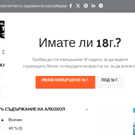
юлетин
Често задавани Въпроси
Марки
Имате ли 18г.?
КАТЕГОРИИ
Начало
Изгодно
За Подарък
Ко
Онлайн Магазин
Трябва да сте навършили 18 години, за да видите
Начало
/
Продуктъ
КАТЕГОРИИ
страницата. Моля, потвърдете възрастта си, за да влезете
Алкохол
(1)
ИМАМ НАВЪРШЕНИ 18 Г.
ПОД 18 Г.
изчистване на критерии
% СЪДЪРЖАНИЕ НА АЛКОХОЛ
Всички
40 %
(1)