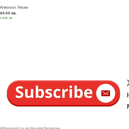
Алкохол
,
Уиски
69.00
лв.
≈
€
35.28
Абонирай се за Нашия бюлетин.