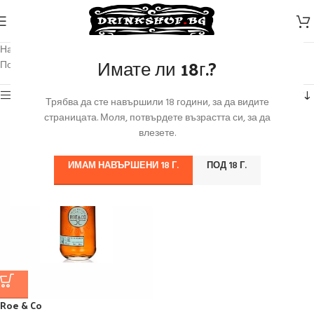
Начало
/
Продуктът Марка
/
Roe & Co
Имате ли 18г.?
Показване на единствения резултат
Категории
Трябва да сте навършили 18 години, за да видите
страницата. Моля, потвърдете възрастта си, за да
влезете.
ИМАМ НАВЪРШЕНИ 18 Г.
ПОД 18 Г.
Roe & Co