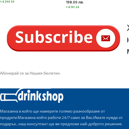
≈
€
294.50
198.00
лв.
≈
€
101.24
Абонирай се за Нашия бюлетин.
Магазина в който ще намерите голямо разнообразие от
продукти.Магазина който работи 24/7 само за Вас.Имате нужда от
подарък... наш консултант ще ви предложи най-доброто решение.