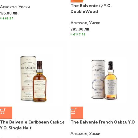
The Balvenie 17 Y.O.
Алкохол
,
Уиски
DoubleWood
136.00
лв.
≈
€
69.54
Алкохол
,
Уиски
289.00
лв.
≈
€
147.76
The Balvenie Caribbean Cask 14
The Balvenie French Oak 16 Y.O
Y.O. Single Malt
Алкохол
,
Уиски