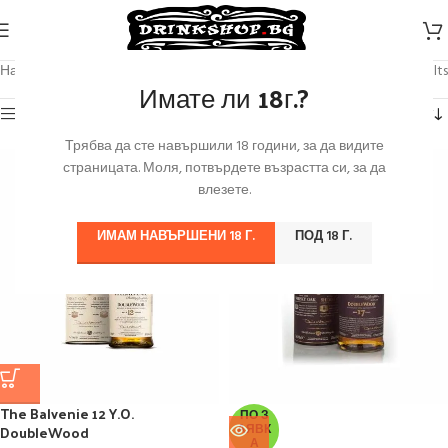
Начало
/
Продуктът Марка
/
The Balvenie
Showing all 6 results
Имате ли 18г.?
Категории
Трябва да сте навършили 18 години, за да видите
страницата. Моля, потвърдете възрастта си, за да
влезете.
ИМАМ НАВЪРШЕНИ 18 Г.
ПОД 18 Г.
The Balvenie 12 Y.O.
ПО З
DoubleWood
АЯВК
А