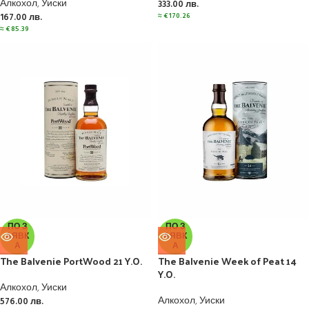
Алкохол
,
Уиски
333.00
лв.
≈
€
170.26
167.00
лв.
≈
€
85.39
ПО З
ПО З
АЯВК
АЯВК
А
А
The Balvenie PortWood 21 Y.O.
The Balvenie Week of Peat 14
Y.O.
Алкохол
,
Уиски
Алкохол
,
Уиски
576.00
лв.