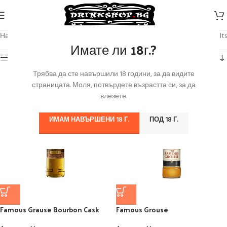
Начало
/
Продуктът Марка
/
The Famous Grouse
Showing all 8 results
Имате ли 18г.?
Категории
Трябва да сте навършили 18 години, за да видите
страницата. Моля, потвърдете възрастта си, за да
влезете.
ИМАМ НАВЪРШЕНИ 18 Г.
ПОД 18 Г.
Famous Grause Bourbon Cask
Famous Grouse