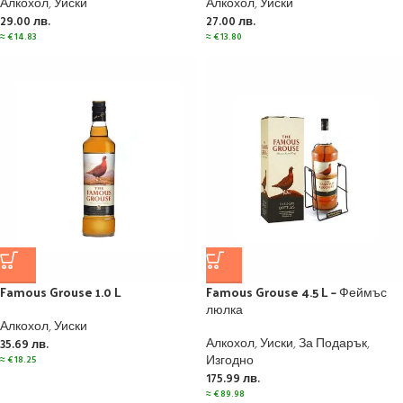
Алкохол
,
Уиски
Алкохол
,
Уиски
29.00
лв.
27.00
лв.
≈
€
14.83
≈
€
13.80
Famous Grouse 1.0 L
Famous Grouse 4.5 L – Феймъс
люлка
Алкохол
,
Уиски
Алкохол
,
Уиски
,
За Подарък
,
35.69
лв.
Изгодно
≈
€
18.25
175.99
лв.
≈
€
89.98