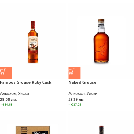
Famous Grouse Ruby Cask
Naked Grouse
Алкохол
,
Уиски
Алкохол
,
Уиски
29.00
лв.
53.29
лв.
≈
€
14.83
≈
€
27.25