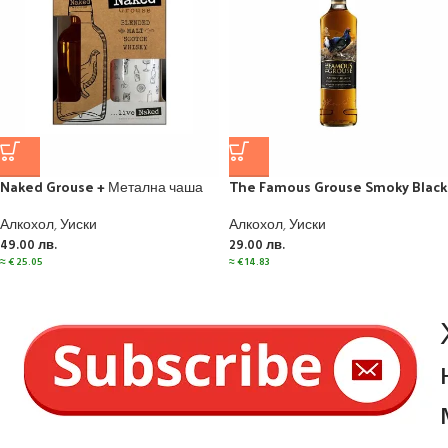
Naked Grouse + Метална чаша
The Famous Grouse Smoky Black
Алкохол
,
Уиски
Алкохол
,
Уиски
49.00
лв.
29.00
лв.
≈
€
25.05
≈
€
14.83