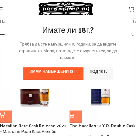
Начало
/
Продуктът Марка
/
The Macallan
Showing all 12 results
Имате ли 18г.?
Категории
Трябва да сте навършили 18 години, за да видите
страницата. Моля, потвърдете възрастта си, за да
влезете.
ИМАМ НАВЪРШЕНИ 18 Г.
ПОД 18 Г.
Macallan Rare Cask Release 2022
The Macallan 12 Y.O. Double Cask
– Макалан Реар Каск Рилейс