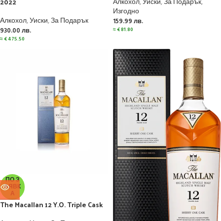
2022
Алкохол
,
Уиски
,
За Подарък
,
Изгодно
Алкохол
,
Уиски
,
За Подарък
159.99
лв.
≈
€
81.80
930.00
лв.
≈
€
475.50
ПО З
АЯВК
А
The Macallan 12 Y.O. Triple Cask