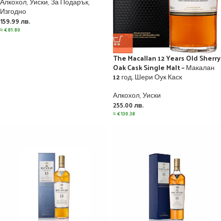
Алкохол
,
Уиски
,
За Подарък
,
Изгодно
159.99
лв.
≈
€
81.80
The Macallan 12 Years Old Sherry
Oak Cask Single Malt – Макалан
12 год. Шери Оук Каск
Алкохол
,
Уиски
255.00
лв.
≈
€
130.38