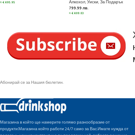
Алкохол
,
Уиски
,
За Подарък
≈
€
495.95
799.99
лв.
≈
€
409.03
Абонирай се за Нашия бюлетин.
Магазина в който ще намерите голямо разнообразие от
продукти.Магазина който работи 24/7 само за Вас.Имате нужда от