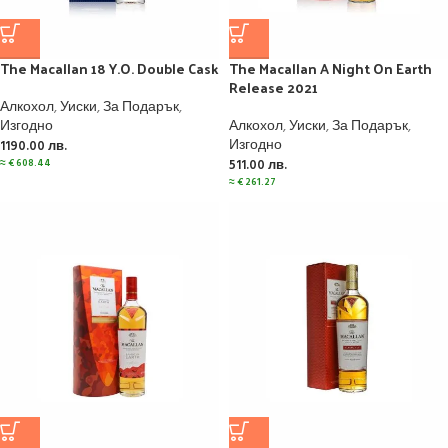
The Macallan 18 Y.O. Double Cask
The Macallan A Night On Earth
Release 2021
Алкохол
,
Уиски
,
За Подарък
,
Изгодно
Алкохол
,
Уиски
,
За Подарък
,
Изгодно
1190.00
лв.
≈
€
608.44
511.00
лв.
≈
€
261.27