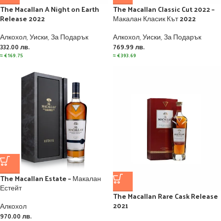
The Macallan A Night on Earth
The Macallan Classic Cut 2022 –
Release 2022
Макалан Класик Кът 2022
Алкохол
,
Уиски
,
За Подарък
Алкохол
,
Уиски
,
За Подарък
332.00
лв.
769.99
лв.
≈
€
169.75
≈
€
393.69
The Macallan Estate – Макалан
Естейт
The Macallan Rare Cask Release
2021
Алкохол
970.00
лв.