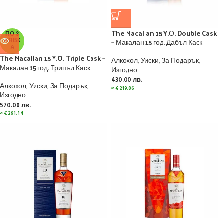
The Macallan 15 Y.О. Double Cask
ПО З
АЯВК
– Макалан 15 год. Дабъл Каск
А
The Macallan 15 Y.O. Triple Cask –
Алкохол
,
Уиски
,
За Подарък
,
Макалан 15 год. Трипъл Каск
Изгодно
430.00
лв.
Алкохол
,
Уиски
,
За Подарък
,
≈
€
219.86
Изгодно
570.00
лв.
≈
€
291.44