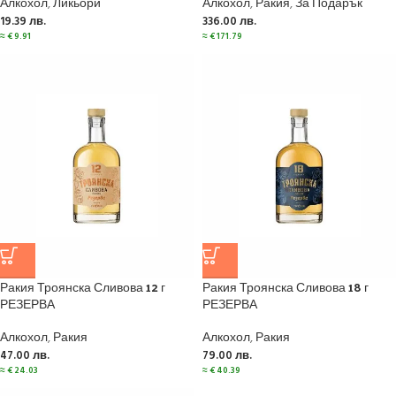
Алкохол
,
Ликьори
Алкохол
,
Ракия
,
За Подарък
19.39
лв.
336.00
лв.
≈
€
9.91
≈
€
171.79
Ракия Троянска Сливова 12 г
Ракия Троянска Сливова 18 г
РЕЗЕРВА
РЕЗЕРВА
Алкохол
,
Ракия
Алкохол
,
Ракия
47.00
лв.
79.00
лв.
≈
€
24.03
≈
€
40.39