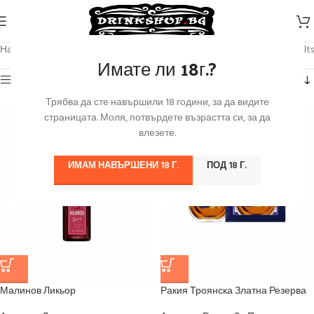
Начало
/
Продуктът Марка
/
Винпром Троян
Showing all 7 results
Имате ли 18г.?
Категории
Трябва да сте навършили 18 години, за да видите
страницата. Моля, потвърдете възрастта си, за да
влезете.
ИМАМ НАВЪРШЕНИ 18 Г.
ПОД 18 Г.
Малинов Ликьор
Ракия Троянска Златна Резерва