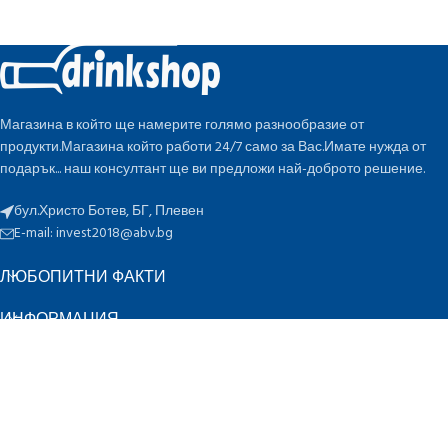
Магазина в който ще намерите голямо разнообразие от
продукти.Магазина който работи 24/7 само за Вас.Имате нужда от
подарък... наш консултант ще ви предложи най-доброто решение.
бул.Христо Ботев, БГ, Плевен
E-mail:
invest2018@abv.bg
ЛЮБОПИТНИ ФАКТИ
ИНФОРМАЦИЯ
БЪРЗИ ВРЪЗКИ
ПО ОЦЕНКА
K
Инвест 2018 ЕООД
2022 CREATED BY
-design