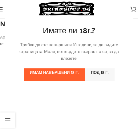
Nothing Found
Имате ли 18г.?
Apologies, but no results were found. Perhaps searching will help find a
related post.
Трябва да сте навършили 18 години, за да видите
страницата. Моля, потвърдете възрастта си, за да
влезете.
ИМАМ НАВЪРШЕНИ 18 Г.
ПОД 18 Г.