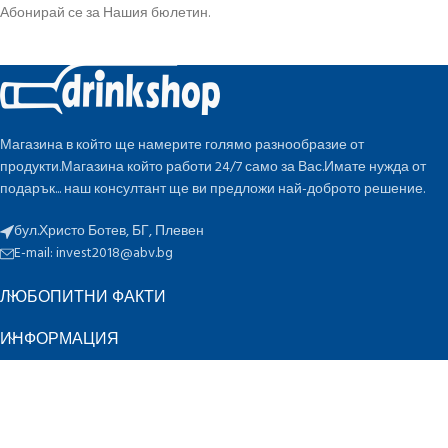
Абонирай се за Нашия бюлетин.
Магазина в който ще намерите голямо разнообразие от
продукти.Магазина който работи 24/7 само за Вас.Имате нужда от
подарък... наш консултант ще ви предложи най-доброто решение.
бул.Христо Ботев, БГ, Плевен
E-mail:
invest2018@abv.bg
ЛЮБОПИТНИ ФАКТИ
ИНФОРМАЦИЯ
БЪРЗИ ВРЪЗКИ
ПО ОЦЕНКА
K
Инвест 2018 ЕООД
2022 CREATED BY
-design