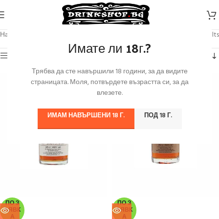
Начало
/
Продуктът Обем
/
0.350 л.
Showing all 2 results
Имате ли 18г.?
Категории
Трябва да сте навършили 18 години, за да видите
страницата. Моля, потвърдете възрастта си, за да
влезете.
ИМАМ НАВЪРШЕНИ 18 Г.
ПОД 18 Г.
ПО З
ПО З
АЯВК
АЯВК
А
А