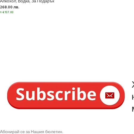
Алкохол
,
Водка
,
За Подарък
268.00
лв.
≈
€
137.03
Абонирай се за Нашия бюлетин.