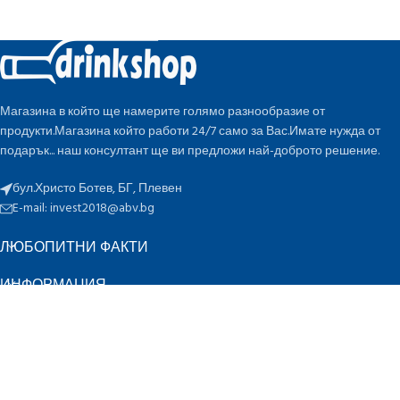
Магазина в който ще намерите голямо разнообразие от
продукти.Магазина който работи 24/7 само за Вас.Имате нужда от
подарък... наш консултант ще ви предложи най-доброто решение.
бул.Христо Ботев, БГ, Плевен
E-mail:
invest2018@abv.bg
ЛЮБОПИТНИ ФАКТИ
ИНФОРМАЦИЯ
БЪРЗИ ВРЪЗКИ
ПО ОЦЕНКА
K
Инвест 2018 ЕООД
2022 CREATED BY
-design