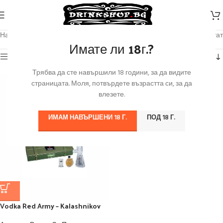
Начало
/
Продуктът Обем
/
1.2 л
Показване на единствения резултат
Имате ли 18г.?
Категории
Трябва да сте навършили 18 години, за да видите
страницата. Моля, потвърдете възрастта си, за да
влезете.
ИМАМ НАВЪРШЕНИ 18 Г.
ПОД 18 Г.
Vodka Red Army – Kalashnikov