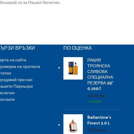
бонирай се за Нашия бюлетин.
БЪРЗИ ВРЪЗКИ
ПО ОЦЕНКА
РАКИЯ
арта на сайта
ТРОЯНСКА
роверка на пратката
СЛИВОВА
татии
СПЕЦИАЛНА
родавай при нас
РЕЗЕРВА 25Г
ашите Парньори
0.700Л
юлетин
121.00
лв.
онтакти
≈
€
61.87
Ballantine`s
Finest 3.0 L
123.00
лв.