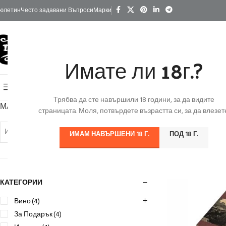
юлетин
Често задавани Въпроси
Марки
Имате ли 18г.?
КАТЕГОРИИ
Начало
Изгодно
За Подарък
Ко
Онлайн Магазин
Трябва да сте навършили 18 години, за да видите
МАРКА
Начало
/
Продукт
страницата. Моля, потвърдете възрастта си, за да влезете
Избери Марка
ИМАМ НАВЪРШЕНИ 18 Г.
ПОД 18 Г.
КАТЕГОРИИ
Вино
(4)
За Подарък
(4)