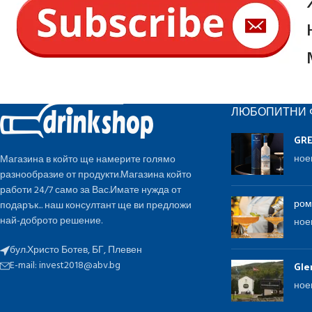
ЛЮБОПИТНИ 
GR
ное
Магазина в който ще намерите голямо
разнообразие от продукти.Магазина който
работи 24/7 само за Вас.Имате нужда от
ром
подарък... наш консултант ще ви предложи
най-доброто решение.
ное
бул.Христо Ботев, БГ, Плевен
E-mail:
invest2018@abv.bg
Gle
ное