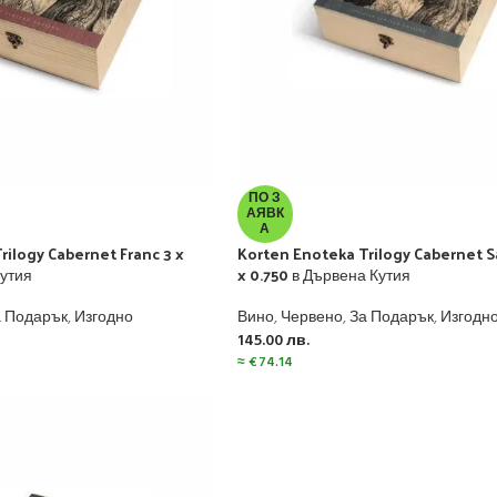
ПО З
АЯВК
А
rilogy Cabernet Franc 3 x
Korten Enoteka Trilogy Cabernet 
Кутия
x 0.750 в Дървена Кутия
а Подарък
,
Изгодно
Вино
,
Червено
,
За Подарък
,
Изгодн
145.00
лв.
≈
€
74.14