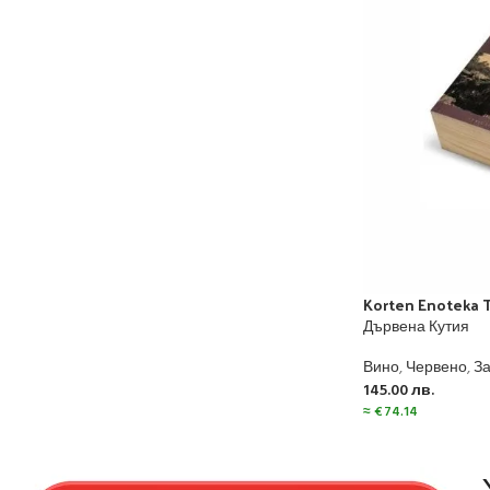
Korten Enoteka Tr
Дървена Кутия
Вино
,
Червено
,
З
145.00
лв.
≈
€
74.14