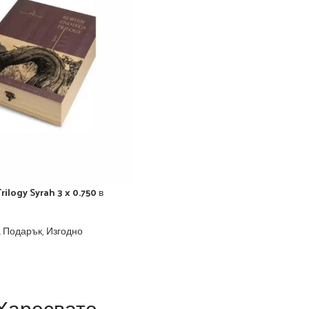
ilogy Syrah 3 x 0.750 в
а Подарък
,
Изгодно
Харесвате