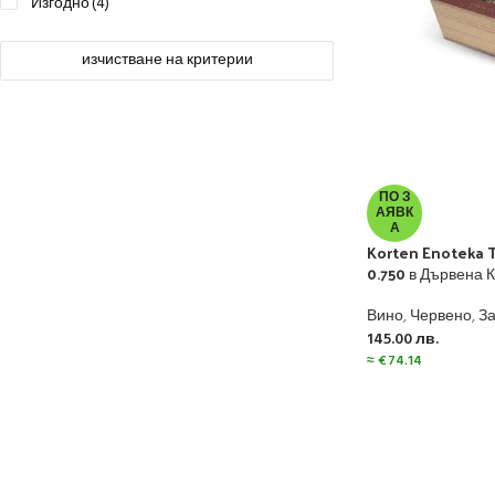
Изгодно
(4)
изчистване на критерии
ПО З
АЯВК
А
Korten Enoteka T
0.750 в Дървена 
Вино
,
Червено
,
З
145.00
лв.
≈
€
74.14