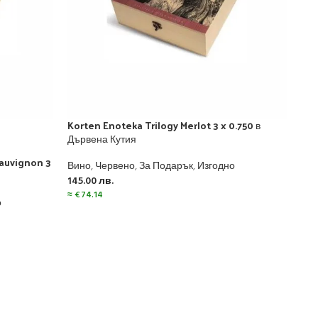
Korten Enoteka Trilogy Merlot 3 x 0.750 в
Дървена Кутия
Sauvignon 3
Вино
,
Червено
,
За Подарък
,
Изгодно
145.00
лв.
≈
€
74.14
о