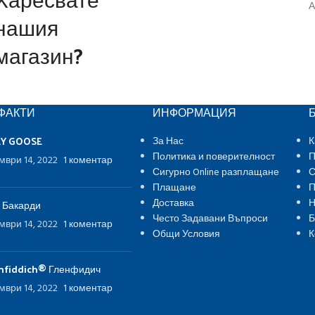
А
нашия
магазин?
ФАКТИ
ИНФОРМАЦИЯ
EY GOOSE
За Нас
К
Политика и поверителност
П
мври 14, 2022
1 коментар
Сигурно Online разплащане
С
Плащане
П
Доставка
Н
 Бакарди
Често Задавани Въпроси
Б
мври 14, 2022
1 коментар
Общи Условия
К
nfiddich® Гленфидич
мври 14, 2022
1 коментар