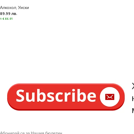
Алкохол
,
Уиски
89.99
лв.
≈
€
46.01
Абонирай се за Нашия бюлетин.