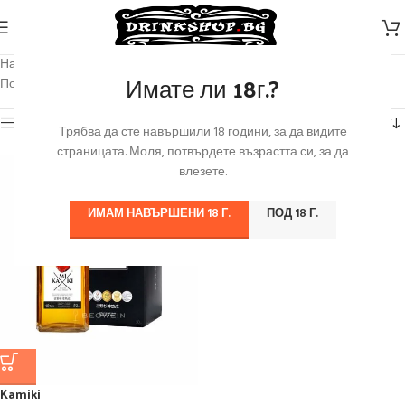
Начало
/
Продуктът Марка
/
Kamiki
Имате ли 18г.?
Показване на единствения резултат
Категории
Трябва да сте навършили 18 години, за да видите
страницата. Моля, потвърдете възрастта си, за да
влезете.
ИМАМ НАВЪРШЕНИ 18 Г.
ПОД 18 Г.
Kamiki