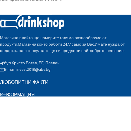
Магазина в който ще намерите голямо разнообразие от
продукти.Магазина който работи 24/7 само за Вас.Имате нужда от
подарък... наш консултант ще ви предложи най-доброто решение.
бул.Христо Ботев, БГ, Плевен
E-mail:
invest2018@abv.bg
ЛЮБОПИТНИ ФАКТИ
ИНФОРМАЦИЯ
БЪРЗИ ВРЪЗКИ
ПО ОЦЕНКА
K
Инвест 2018 ЕООД
2022 CREATED BY
-design