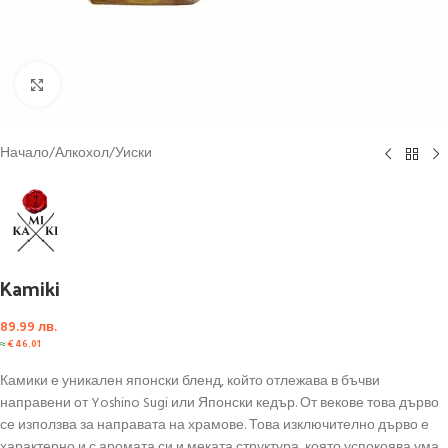
Click to enlarge
Начало
/
Алкохол
/
Уиски
Kamiki
89.99
лв.
≈
€
46.01
Камики е уникален японски бленд, който отлежава в бъчви
направени от Yoshino Sugi или Японски кедър. От векове това дърво
се използва за направата на храмове. Това изключително дърво е
характерно и с аромата си и меката структура, която успокоява ума