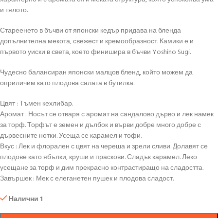
и тялото.
Стареенето в бъчви от японски кедър придава на бленда
допълнителна мекота, свежест и кремообразност. Камики е и
първото уиски в света, което финишира в бъчви Yoshino Sugi.
Чудесно балансиран японски малцов бленд, който можем да
оприличим като плодова салата в бутилка.
Цвят : Тъмен кехлибар.
Аромат : Носът се отваря с аромат на сандалово дърво и лек намек
за торф. Торфът е земен и дълбок и върви добре много добре с
дървесните нотки. Усеща се карамел и тофи.
Вкус : Лек и флорален с цвят на череша и зрели сливи. Долавят се
плодове като ябълки, круши и праскови. Сладък карамел. Леко
усещане за торф и дим прекрасно контрастиращо на сладостта.
Завършек : Мек с елеганетен пушек и плодова сладост.
Налични 1