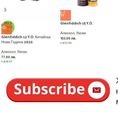
Glenfiddich 15 Y.O.
ПО З
АЯВК
А
Алкохол
,
Уиски
Glenfiddich 12 Y.O. Китайска
103.00
лв.
Нова Година 2022
≈
€
52.66
Алкохол
,
Уиски
77.00
лв.
≈
€
39.37