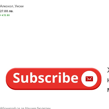
Алкохол
,
Уиски
27.00
лв.
≈
€
13.80
Абонирай се за Нашия бюлетин.