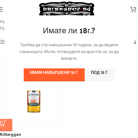
Начало
/
Продуктът Марка
/
Kilbeggan
Имате ли 18г.?
Показване на единствения резултат
Категории
Трябва да сте навършили 18 години, за да видите
страницата. Моля, потвърдете възрастта си, за да
влезете.
ИМАМ НАВЪРШЕНИ 18 Г.
ПОД 18 Г.
Kilbeggan