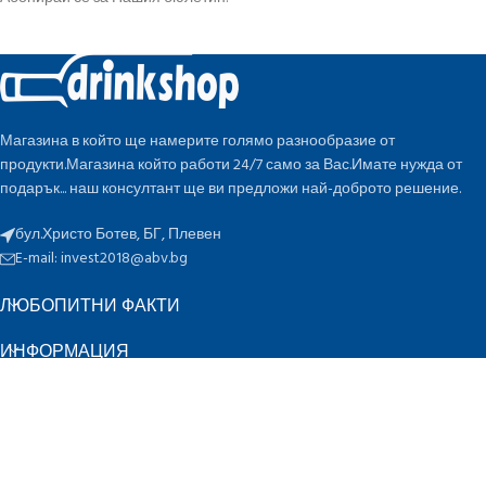
Магазина в който ще намерите голямо разнообразие от
продукти.Магазина който работи 24/7 само за Вас.Имате нужда от
подарък... наш консултант ще ви предложи най-доброто решение.
бул.Христо Ботев, БГ, Плевен
E-mail:
invest2018@abv.bg
ЛЮБОПИТНИ ФАКТИ
ИНФОРМАЦИЯ
БЪРЗИ ВРЪЗКИ
ПО ОЦЕНКА
K
Инвест 2018 ЕООД
2022 CREATED BY
-design