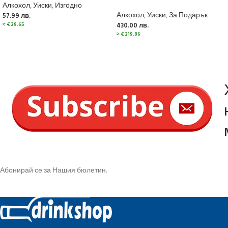
Алкохол
,
Уиски
,
Изгодно
Алкохол
,
Уиски
,
За Подарък
57.99
лв.
≈
€
29.65
430.00
лв.
≈
€
219.86
Абонирай се за Нашия бюлетин.