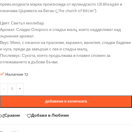
превъзходната марка произхожда от ирландското Cill Bheagáin и
означава Църквата на Беган („The church of Bécán“).
Цвят: Светъл кехлибар.
Аромат: Сладко Олоросо и сладък малц, които надделяват над
зърнения аромат.
Вкус: Меко, с нюанси на праскови, карамел, ванилия, сладки бадеми
и нуга, преди да завърши с лек и сладък малц.
Послевкус: Сухота, която продължава в плавен спомен за
отлежаването в дъбови бъчви.
Налични 12
добавяне в количката
Сравни
Добави в Любими