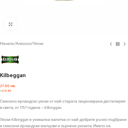
Click to enlarge
Начало
/
Алкохол
/
Уиски
Kilbeggan
27.00
лв.
≈
€
13.80
Смесено ирландско уиски от най-старата лицензирана дестилерия
в света, от 1757 година – Kilbeggan.
Уиски Kilbeggan е уникална напитка от най-добрите ръчно подбрани
и смесени ирландски малцови и зърнени уискита. Името на