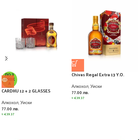
Chivas Regal Extra 13 Y.O.
ПО З
АЯВК
А
Алкохол
,
Уиски
CARDHU 12 + 2 GLASSES
77.00
лв.
≈
€
39.37
Алкохол
,
Уиски
77.00
лв.
≈
€
39.37