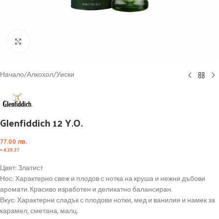
Click to enlarge
Начало
/
Алкохол
/
Уиски
Glenfiddich 12 Y.O.
77.00
лв.
≈
€
39.37
Цвят: Златист
Нос: Характерно свеж и плодов с нотка на круша и нежни дъбови
аромати. Красиво изработен и деликатно балансиран.
Вкус: Характерни сладък с плодови нотки, мед и ванилия и намек за
карамел, сметана, малц.