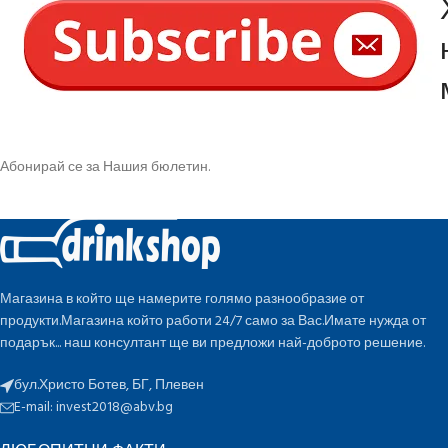
Абонирай се за Нашия бюлетин.
Магазина в който ще намерите голямо разнообразие от
продукти.Магазина който работи 24/7 само за Вас.Имате нужда от
подарък... наш консултант ще ви предложи най-доброто решение.
бул.Христо Ботев, БГ, Плевен
E-mail:
invest2018@abv.bg