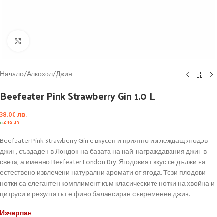
Click to enlarge
Начало
/
Алкохол
/
Джин
Beefeater Pink Strawberry Gin 1.0 L
38.00
лв.
≈
€
19.43
Beefeater Pink Strawberry Gin e вкусен и приятно изглеждащ ягодов
джин, създаден в Лондон на базата на най-награждавания джин в
света, а именно Beefeater London Dry. Ягодовият вкус се дължи на
естествено извлечени натурални аромати от ягода. Тези плодови
нотки са елегантен комплимент към класическите нотки на хвойна и
цитруси и резултатът е фино балансиран съвременен джин.
Изчерпан