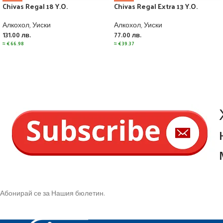
Chivas Regal 18 Y.O.
Chivas Regal Extra 13 Y.O.
Алкохол
,
Уиски
Алкохол
,
Уиски
131.00
лв.
77.00
лв.
≈
€
66.98
≈
€
39.37
Абонирай се за Нашия бюлетин.