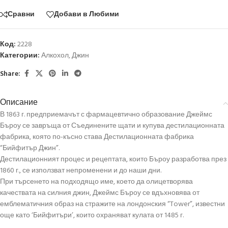
Сравни
Добави в Любими
Код:
2228
Категории:
Алкохол
,
Джин
Share:
Описание
В 1863 г. предприемачът с фармацевтично образование Джеймс
Бъроу се завръща от Съединените щати и купува дестилационната
фабрика, която по-късно става Дестилационната фабрика
“Бийфитър Джин”.
Дестилационният процес и рецептата, които Бъроу разработва през
1860 г., се използват непроменени и до наши дни.
При търсенето на подходящо име, което да олицетворява
качествата на силния джин, Джеймс Бъроу се вдъхновява от
емблематичния образ на стражите на лондонския “Tower”, известни
още като ‘Бийфитъри’, които охраняват кулата от 1485 г.