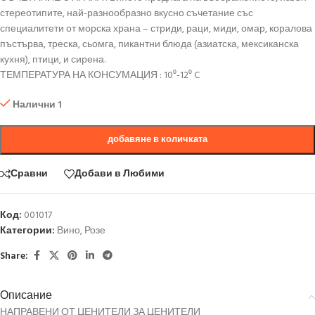
стереотипите, най-разнообразно вкусно съчетание със
специалитети от морска храна – стриди, раци, миди, омар, коралова
пъстърва, треска, сьомга, пикантни блюда (азиатска, мексиканска
кухня), птици, и сирена.
ТЕМПЕРАТУРА НА КОНСУМАЦИЯ : 10⁰-12⁰ C
Налични 1
добавяне в количката
Сравни
Добави в Любими
Код:
001017
Категории:
Вино
,
Розе
Share:
Описание
НАПРАВЕНИ ОТ ЦЕНИТЕЛИ ЗА ЦЕНИТЕЛИ