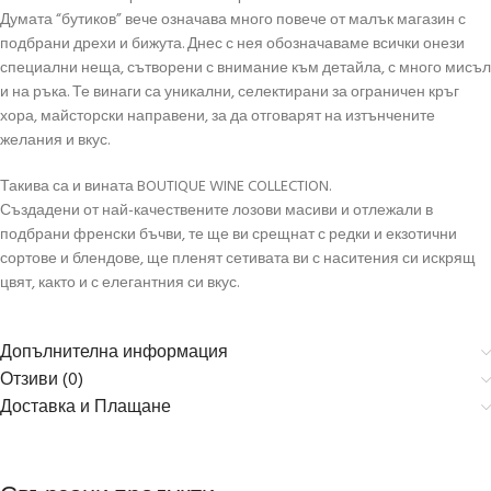
Думата “бутиков” вече означава много повече от малък магазин с
подбрани дрехи и бижута. Днес с нея обозначаваме всички онези
специални неща, сътворени с внимание към детайла, с много мисъл
и на ръка. Те винаги са уникални, селектирани за ограничен кръг
хора, майсторски направени, за да отговарят на изтънчените
желания и вкус.
Такива са и вината BOUTIQUE WINE COLLECTION.
Създадени от най-качествените лозови масиви и отлежали в
подбрани френски бъчви, те ще ви срещнат с редки и екзотични
сортове и блендове, ще пленят сетивата ви с наситения си искрящ
цвят, както и с елегантния си вкус.
Допълнителна информация
Отзиви (0)
Доставка и Плащане