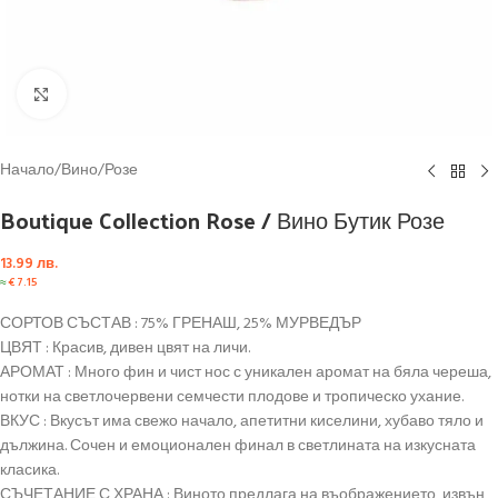
Click to enlarge
Начало
/
Вино
/
Розе
Boutique Collection Rose / Вино Бутик Розе
13.99
лв.
≈
€
7.15
СОРТОВ СЪСТАВ : 75% ГРЕНАШ, 25% МУРВЕДЪР
ЦВЯТ : Красив, дивен цвят на личи.
АРОМАТ : Много фин и чист нос с уникален аромат на бяла череша,
нотки на светлочервени семчести плодове и тропическо ухание.
ВКУС : Вкусът има свежо начало, апетитни киселини, хубаво тяло и
дължина. Сочен и емоционален финал в светлината на изкусната
класика.
СЪЧЕТАНИЕ С ХРАНА : Виното предлага на въображението, извън