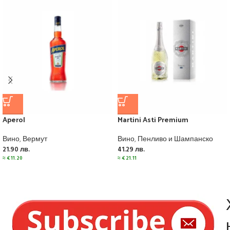
Aperol
Martini Asti Premium
Вино
,
Вермут
Вино
,
Пенливо и Шампанско
21.90
лв.
41.29
лв.
≈
€
11.20
≈
€
21.11