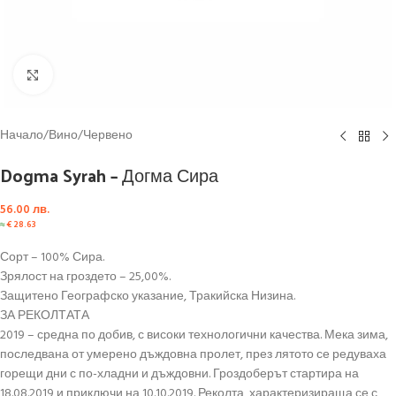
Click to enlarge
Начало
/
Вино
/
Червено
Dogma Syrah – Догма Сира
56.00
лв.
≈
€
28.63
Сорт – 100% Сира.
Зрялост на гроздето – 25,00%.
Защитено Географско указание, Тракийска Низина.
ЗА РЕКОЛТАТА
2019 – средна по добив, с високи технологични качества. Мека зима,
последвана от умерено дъждовна пролет, през лятото се редуваха
горещи дни с по-хладни и дъждовни. Гроздоберът стартира на
18.08.2019 и приключи на 10.10.2019. Реколта, характеризираща се с