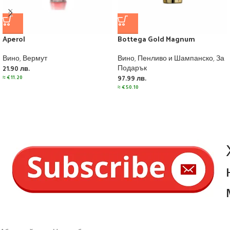
Aperol
Bottega Gold Magnum
Вино
,
Вермут
Вино
,
Пенливо и Шампанско
,
За
Подарък
21.90
лв.
≈
€
11.20
97.99
лв.
≈
€
50.10