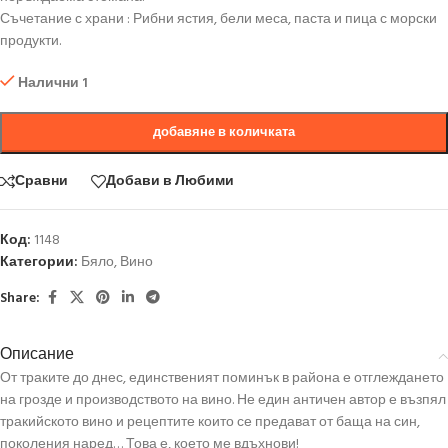
Съчетание с храни : Рибни ястия, бели меса, паста и пица с морски
продукти.
Налични 1
добавяне в количката
Сравни
Добави в Любими
Код:
1148
Категории:
Бяло
,
Вино
Share:
Описание
От траките до днес, единственият поминък в района е отглеждането
на грозде и производството на вино. Не един античен автор е възпял
тракийското вино и рецептите които се предават от баща на син,
поколения наред… Това е, което ме вдъхнови!