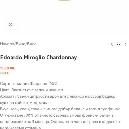
Click to enlarge
Начало
/
Вино
/
Бяло
Edoardo Miroglio Chardonnay
15.90
лв.
≈
€
8.13
Сортов състав : Шардоне 100%.
Цвят : Златист със зелени нюанси.
Аромат : Свежи цитрусови аромати с нюанси на суров бадем,
сушена кайсия, мед, масло.
Вкус : Mек, свеж, сочен, с много добър баланс и топъл сух финал.
Отлежаване : 30% от виното съзрява в нови френски бъчви в
продължение на 5 месеца. Останалата част съзрява в съдове от
неръждаема стомана.