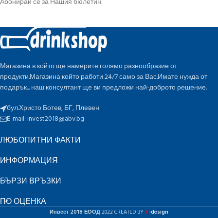
Абонирай се за Нашия бюлетин.
Магазина в който ще намерите голямо разнообразие от
продукти.Магазина който работи 24/7 само за Вас.Имате нужда от
подарък... наш консултант ще ви предложи най-доброто решение.
бул.Христо Ботев, БГ, Плевен
E-mail:
invest2018@abv.bg
ЛЮБОПИТНИ ФАКТИ
ИНФОРМАЦИЯ
БЪРЗИ ВРЪЗКИ
ПО ОЦЕНКА
K
Инвест 2018 ЕООД
2022 CREATED BY
-design