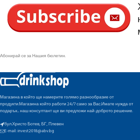
Абонирай се за Нашия бюлетин.
Магазина в който ще намерите голямо разнообразие от
продукти.Магазина който работи 24/7 само за Вас.Имате нужда от
подарък... наш консултант ще ви предложи най-доброто решение.
бул.Христо Ботев, БГ, Плевен
E-mail:
invest2018@abv.bg