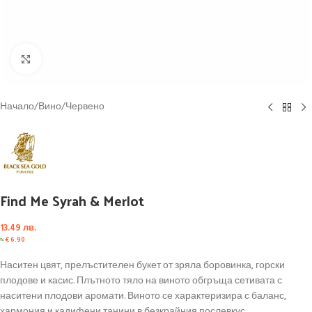
Click to enlarge
Начало
/
Вино
/
Червено
Find Me Syrah & Merlot
13.49
лв.
≈
€
6.90
Наситен цвят, прелъстителен букет от зряла боровинка, горски
плодове и касис. Плътното тяло на виното обгръща сетивата с
наситени плодови аромати. Виното се характеризира с баланс,
хармония и кадифени танини в безкрайния послевкус.