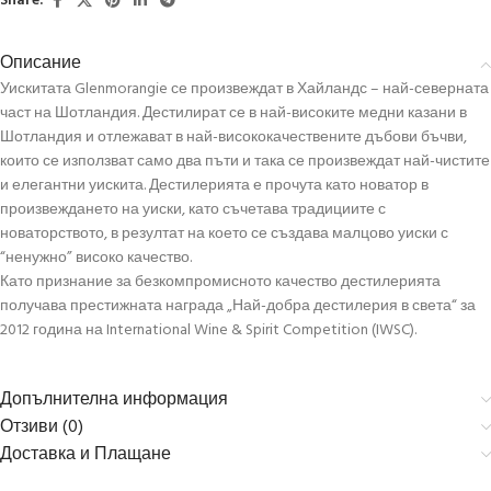
Share:
Описание
Уискитата Glenmorangie се произвеждат в Хайландс – най-северната
част на Шотландия. Дестилират се в най-високите медни казани в
Шотландия и отлежават в най-висококачествените дъбови бъчви,
които се използват само два пъти и така се произвеждат най-чистите
и елегантни уискита. Дестилерията е прочута като новатор в
произвеждането на уиски, като съчетава традициите с
новаторството, в резултат на което се създава малцово уиски с
“ненужно” високо качество.
Като признание за безкомпромисното качество дестилерията
получава престижната награда „Най-добра дестилерия в света“ за
2012 година на International Wine & Spirit Competition (IWSC).
Допълнителна информация
Отзиви (0)
Доставка и Плащане