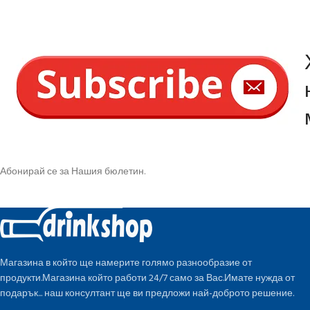
Абонирай се за Нашия бюлетин.
Магазина в който ще намерите голямо разнообразие от
продукти.Магазина който работи 24/7 само за Вас.Имате нужда от
подарък... наш консултант ще ви предложи най-доброто решение.