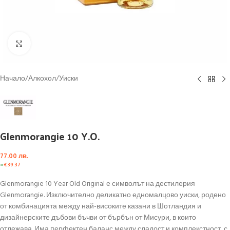
Click to enlarge
Начало
/
Алкохол
/
Уиски
Glenmorangie 10 Y.O.
77.00
лв.
≈
€
39.37
Glenmorangie 10 Year Old Original е символът на дестилерия
Glenmorangie. Изключително деликатно едномалцово уиски, родено
от комбинацията между най-високите казани в Шотландия и
дизайнерските дъбови бъчви от бърбън от Мисури, в които
отлежава. Има перфектен баланс между сладост и комплекстност, с