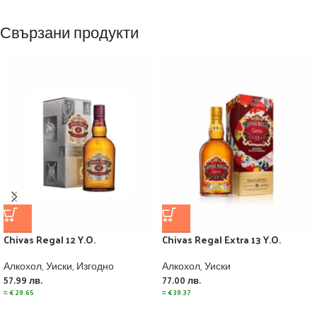
Свързани продукти
Chivas Regal 12 Y.O.
Chivas Regal Extra 13 Y.O.
Алкохол
,
Уиски
,
Изгодно
Алкохол
,
Уиски
57.99
лв.
77.00
лв.
≈
€
29.65
≈
€
39.37