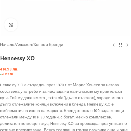
Click to enlarge
Начало
/
Алкохол
/
Коняк и Бренди
Hennessy XO
414.99
лв.
≈
€
212.18
Hennessy X.O е създаден през 1870 г. от Морис Хенеси за негова
собствена употреба и за наслада на най-близкия му приятелски
кръг. Той му дава името „extra old“(дълго отлежал), заради много
дълго отлежалите коняци включени в бленда. Hennessy X.O е
емблематична икона на марката. Бленд от около 100 вида коняци
отлежали между 10 и 30 години, с богат, мек но комплексен,
деликатен но мощен вкус, Hennessy X.O ви превежда през уникално
сетивно преживяване . Всяка следваща глътка разкрива още и още