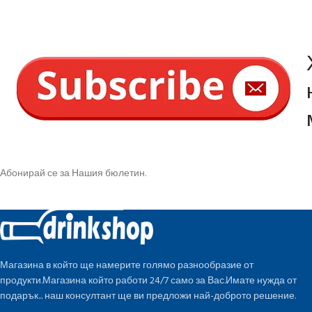
Абонирай се за Нашия бюлетин.
Магазина в който ще намерите голямо разнообразие от
продукти.Магазина който работи 24/7 само за Вас.Имате нужда от
подарък... наш консултант ще ви предложи най-доброто решение.