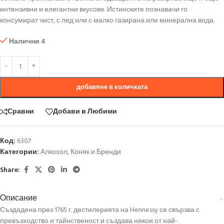
интензивни и елегантни вкусове. Истинските познавачи го
консумират чист, с лед или с малко газирана или минерална вода.
Налични 4
добавяне в количката
Сравни
Добави в Любими
Код:
6307
Категории:
Алкохол
,
Коняк и Бренди
Share:
Описание
Създадена през 1765 г. дестилерията на Hennessy се свързва с
превъзходство и тайнственост и създава някои от най-