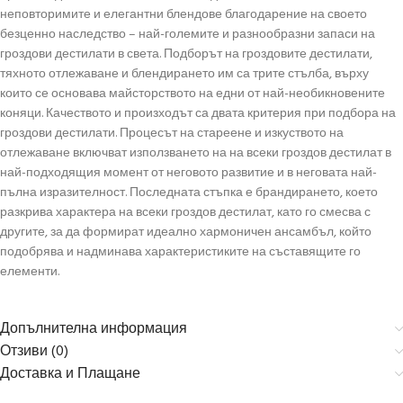
неповторимите и елегантни блендове благодарение на своето
безценно наследство – най-големите и разнообразни запаси на
гроздови дестилати в света. Подборът на гроздовите дестилати,
тяхното отлежаване и блендирането им са трите стълба, върху
които се основава майсторството на едни от най-необикновените
коняци. Качеството и произходът са двата критерия при подбора на
гроздови дестилати. Процесът на стареене и изкуството на
отлежаване включват използването на на всеки гроздов дестилат в
най-подходящия момент от неговото развитие и в неговата най-
пълна изразителност. Последната стъпка е брандирането, което
разкрива характера на всеки гроздов дестилат, като го смесва с
другите, за да формират идеално хармоничен ансамбъл, който
подобрява и надминава характеристиките на съставящите го
елементи.
Допълнителна информация
Отзиви (0)
Доставка и Плащане