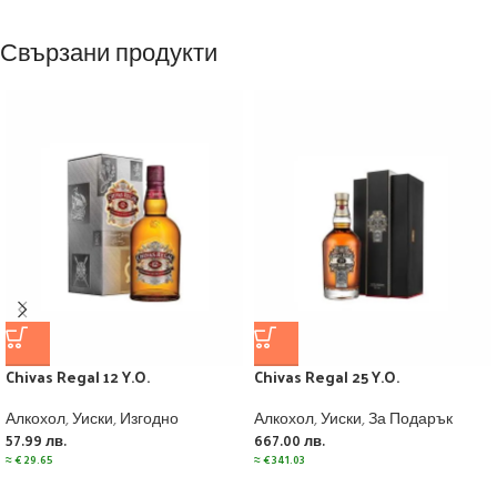
Свързани продукти
Chivas Regal 12 Y.O.
Chivas Regal 25 Y.O.
Алкохол
,
Уиски
,
Изгодно
Алкохол
,
Уиски
,
За Подарък
57.99
лв.
667.00
лв.
≈
€
29.65
≈
€
341.03