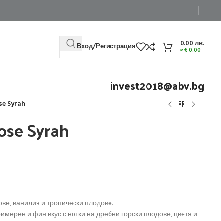
0.00
лв.
Вход/Регистрация
≈
€
0.00
invest2018@abv.bg
e Syrah
se Syrah
ве, ванилия и тропически плодове.
имерен и фин вкус с нотки на дребни горски плодове, цветя и