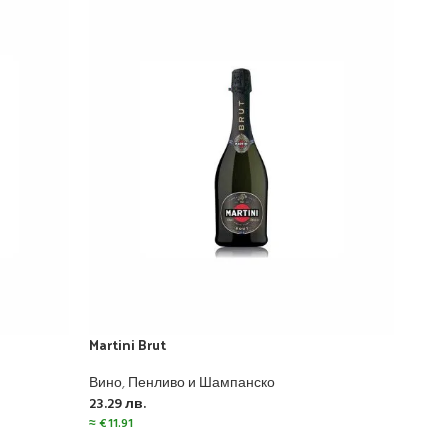
Martini Brut
-5
Вино
,
Пенливо и Шампанско
Marti
23.29
лв.
≈
€
11.91
Вино