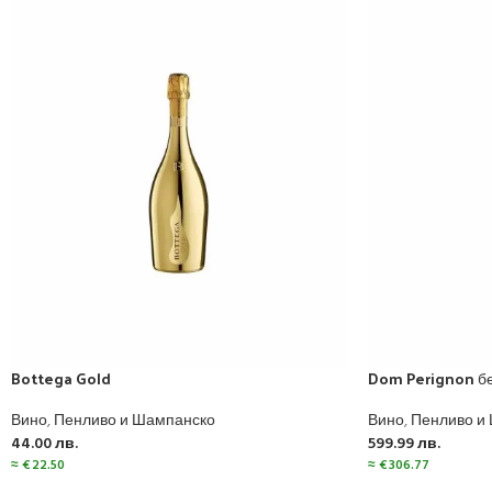
Bottega Gold
Dom Perignon бе
Вино
,
Пенливо и Шампанско
Вино
,
Пенливо и
44.00
лв.
599.99
лв.
≈
€
22.50
≈
€
306.77