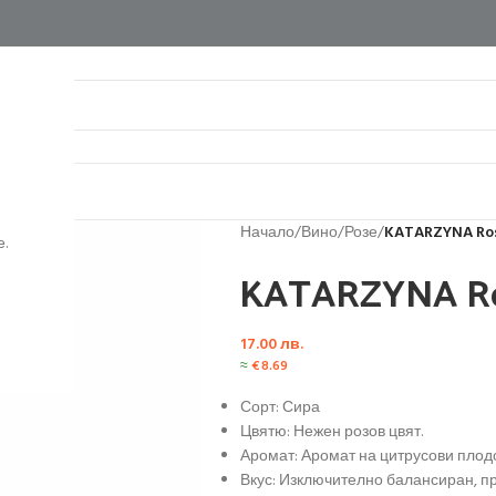
нтакти
Начало
/
Вино
/
Розе
/
KATARZYNA Ros
.
KATARZYNA Ro
17.00
лв.
≈
€
8.69
Сорт: Сира
Цвятю: Нежен розов цвят.
Аромат: Аромат на цитрусови плодо
Вкус: Изключително балансиран, пр