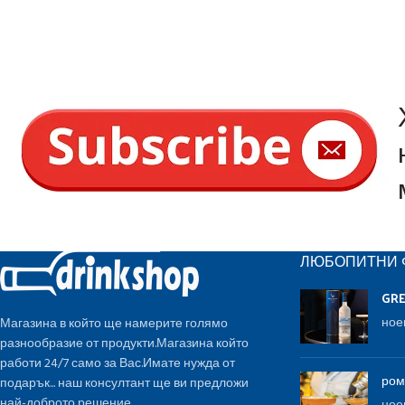
ЛЮБОПИТНИ 
GR
ное
Магазина в който ще намерите голямо
разнообразие от продукти.Магазина който
работи 24/7 само за Вас.Имате нужда от
ром
подарък... наш консултант ще ви предложи
най-доброто решение.