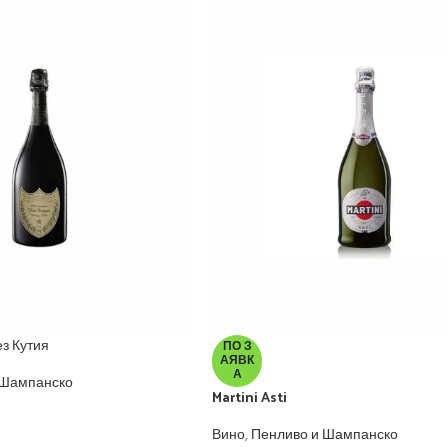
з Кутия
ПО З
АЯВК
А
 Шампанско
Martini Asti
Вино
,
Пенливо и Шампанско