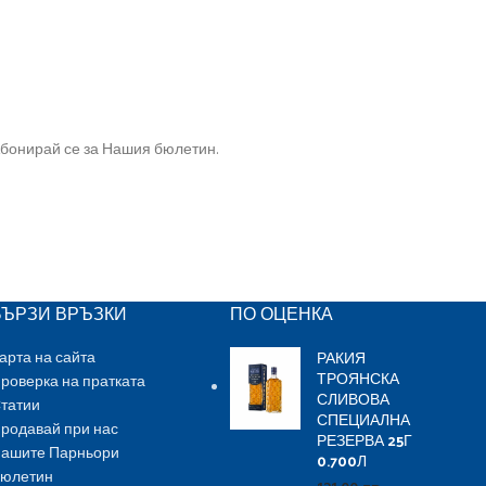
19.99
л
≈
€
9.
бонирай се за Нашия бюлетин.
БЪРЗИ ВРЪЗКИ
ПО ОЦЕНКА
РАКИЯ
арта на сайта
ТРОЯНСКА
роверка на пратката
СЛИВОВА
татии
СПЕЦИАЛНА
родавай при нас
РЕЗЕРВА 25Г
ашите Парньори
0.700Л
юлетин