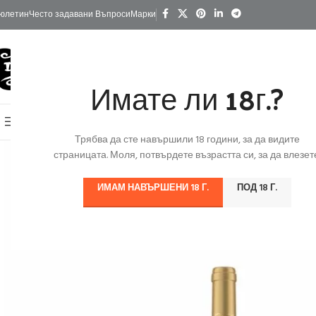
юлетин
Често задавани Въпроси
Марки
Имате ли 18г.?
КАТЕГОРИИ
Начало
Изгодно
За Подарък
Ко
Онлайн Магазин
Трябва да сте навършили 18 години, за да видите
страницата. Моля, потвърдете възрастта си, за да влезете
ИМАМ НАВЪРШЕНИ 18 Г.
ПОД 18 Г.