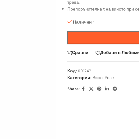
трева.
Препоръчителна t на виното при се
Налични 1
Сравни
Добави в Любим
Код:
001242
Категории:
Вино
,
Розе
Share: