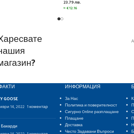
23.79
лв.
≈
€
12.16
Харесвате
А
нашия
магазин?
ФАКТИ
ИНФОРМАЦИЯ
EY GOOSE
За Нас
К
Политика и поверителност
П
мври 14, 2022
1 коментар
Сигурно Online разплащане
С
Плащане
П
Доставка
Н
 Бакарди
Често Задавани Въпроси
Б