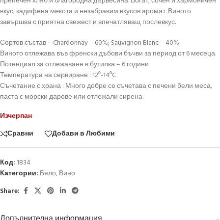
препечен хляб и благородна дървесина. Богат, сочен и хармоничен
вкус, кадифена мекота и незабравим вкусов аромат. Виното
завършва с приятна свежест и впечатляващ послевкус.
Сортов състав – Chardonnay – 60%; Sauvignon Blanc – 40%
Виното отлежава във френски дъбови бъчви за период от 6 месеца.
Потенциал за отлежаване в бутилка – 6 години
Температура на сервиране : 12⁰-14⁰C
Съчетание с храна : Много добре се съчетава с печени бели меса,
паста с морски дарове или отлежали сирена.
Изчерпан
Сравни
Добави в Любими
Код:
1834
Категории:
Бяло
,
Вино
Share:
Допълнителна информация