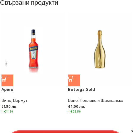
Свързани продукти
Aperol
Bottega Gold
Вино
,
Вермут
Вино
,
Пенливо и Шампанско
21.90
лв.
44.00
лв.
≈
€
11.20
≈
€
22.50