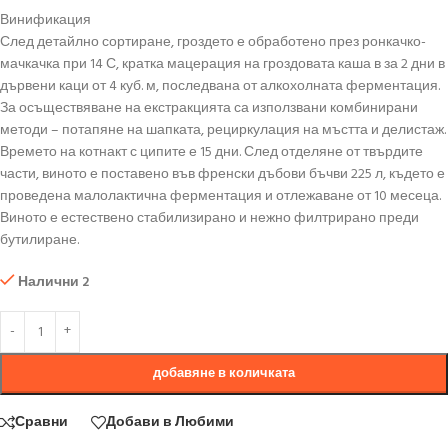
Винификация
След детайлно сортиране, гроздето е обработено през ронкачко-
мачкачка при 14 С, кратка мацерация на гроздовата каша в за 2 дни в
дървени каци от 4 куб. м, последвана от алкохолната ферментация.
За осъществяване на екстракцията са използвани комбинирани
методи – потапяне на шапката, рециркулация на мъстта и делистаж.
Времето на котнакт с ципите е 15 дни. След отделяне от твърдите
части, виното е поставено във френски дъбови бъчви 225 л, където е
проведена малолактична ферментация и отлежаване от 10 месеца.
Виното е естествено стабилизирано и нежно филтрирано преди
бутилиране.
Налични 2
добавяне в количката
Сравни
Добави в Любими