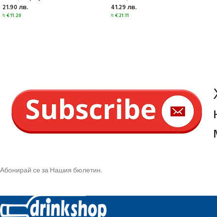
21.90
лв.
41.29
лв.
≈
€
11.20
≈
€
21.11
Абонирай се за Нашия бюлетин.