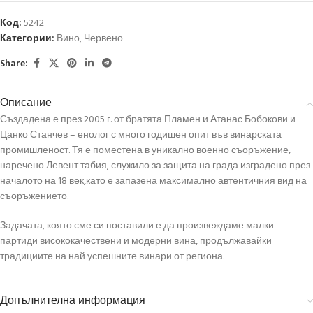
Код:
5242
Категории:
Вино
,
Червено
Share:
Описание
Създадена е през 2005 г. от братята Пламен и Атанас Бобокови и
Цанко Станчев – енолог с много годишен опит във винарската
промишленост. Тя е поместена в уникално военно съоръжение,
наречено Левент табия, служило за защита на града изградено през
началото на 18 век,като е запазена максимално автентичния вид на
съоръжението.
Задачата, която сме си поставили е да произвеждаме малки
партиди висококачествени и модерни вина, продължавайки
традициите на най успешните винари от региона.
Допълнителна информация