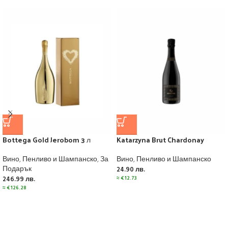
Bottega Gold Jerobom 3 л
Katarzyna Brut Chardonay
Вино
,
Пенливо и Шампанско
,
За
Вино
,
Пенливо и Шампанско
Подарък
24.90
лв.
≈
€
12.73
246.99
лв.
≈
€
126.28