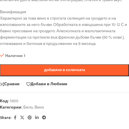
елегантен дъб и маслени нотки. Интегриран, плътен и траен вкус.
Винификация
Характерно за това вино е строгата селекция на гроздето и на
използваните за него бъчви. Обработката е извършена при 10-12 С и
бавно пресоване на гроздето. Алкохолната и малолактичната
ферментации са протекли във френски дъбови бъчви (60 % нови ),
отлежаване и батонаж в продължение на 8 месеца.
Налични 1
добавяне в количката
Сравни
Добави в Любими
Код:
5600
Категории:
Бяло
,
Вино
Share: