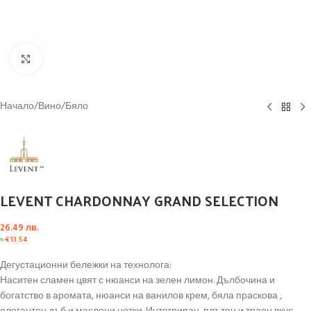
Click to enlarge
Начало
/
Вино
/
Бяло
LEVENT CHARDONNAY GRAND SELECTION
26.49
лв.
≈
€
13.54
Дегустационни бележки на технолога:
Наситен сламен цвят с нюанси на зелен лимон. Дълбочина и
богатство в аромата, нюанси на ванилов крем, бяла праскова ,