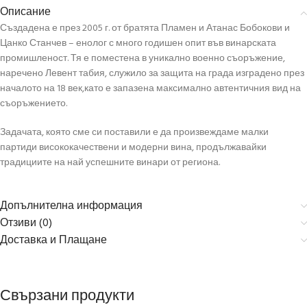
Описание
Създадена е през 2005 г. от братята Пламен и Атанас Бобокови и
Цанко Станчев – енолог с много годишен опит във винарската
промишленост. Тя е поместена в уникално военно съоръжение,
наречено Левент табия, служило за защита на града изградено през
началото на 18 век,като е запазена максимално автентичния вид на
съоръжението.
Задачата, която сме си поставили е да произвеждаме малки
партиди висококачествени и модерни вина, продължавайки
традициите на най успешните винари от региона.
Допълнителна информация
Отзиви (0)
Доставка и Плащане
Свързани продукти