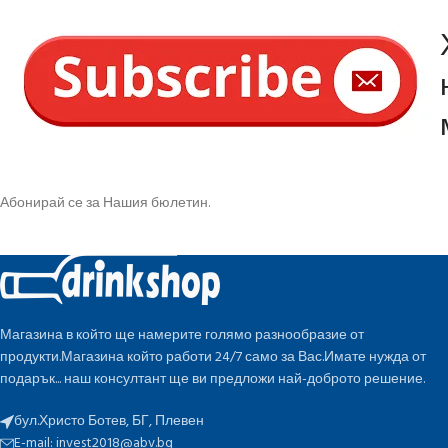
Абонирай се за Нашия бюлетин.
Магазина в който ще намерите голямо разнообразие от
продукти.Магазина който работи 24/7 само за Вас.Имате нужда от
подарък... наш консултант ще ви предложи най-доброто решение.
бул.Христо Ботев, БГ, Плевен
E-mail:
invest2018@abv.bg