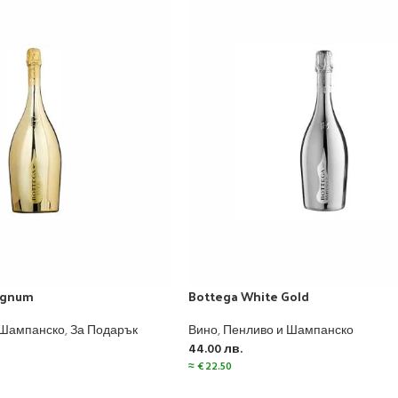
agnum
Bottega White Gold
 Шампанско
,
За Подарък
Вино
,
Пенливо и Шампанско
44.00
лв.
≈
€
22.50