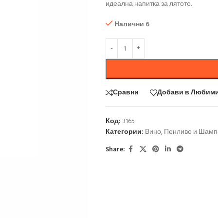
идеална напитка за лятото.
Налични 6
Сравни
Добави в Любим
Код:
3165
Категории:
Вино
,
Пенливо и Шамп
Share: