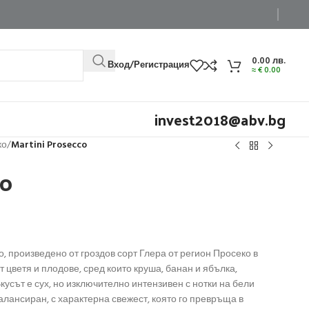
0.00
лв.
Вход/Регистрация
≈
€
0.00
invest2018@abv.bg
ко
/
Martini Prosecco
co
но, произведено от гроздов сорт Глера от регион Просеко в
 цветя и плодове, сред които круша, банан и ябълка,
кусът е сух, но изключително интензивен с нотки на бели
лансиран, с характерна свежест, която го превръща в