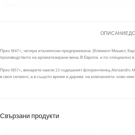
ОПИСАНИЕ
Д
През 1847 г., четири италиянски предприемача (Клемент Мишел, Карло 
производството на ароматизирани вина. В Европа и по-специално в И
През 1857 г., винарите наели 23-годишният флорентинец Alessandro 
в своя сегмент, а в същото време и дарява на компанията ново име : M
Свързани продукти