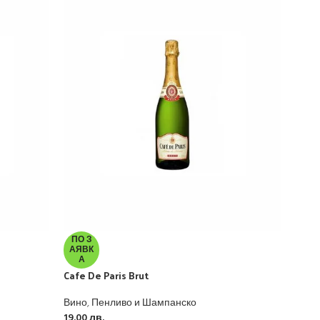
Dom 
ПО З
АЯВК
А
Вино
Cafe De Paris Brut
599.
≈
€
30
Вино
,
Пенливо и Шампанско
19.00
лв.