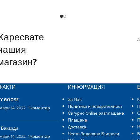
Харесвате
А
нашия
магазин?
ФАКТИ
ИНФОРМАЦИЯ
EY GOOSE
За Нас
К
Политика и поверителност
П
мври 14, 2022
1 коментар
Сигурно Online разплащане
С
Плащане
П
Доставка
Н
 Бакарди
Често Задавани Въпроси
Б
мври 14, 2022
1 коментар