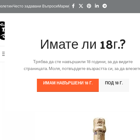
юлетин
Често задавани Въпроси
Марки
Имате ли 18г.?
КАТЕГОРИИ
Начало
Изгодно
За Подарък
Ко
Онлайн Магазин
Трябва да сте навършили 18 години, за да видите
страницата. Моля, потвърдете възрастта си, за да влезете
ИМАМ НАВЪРШЕНИ 18 Г.
ПОД 18 Г.