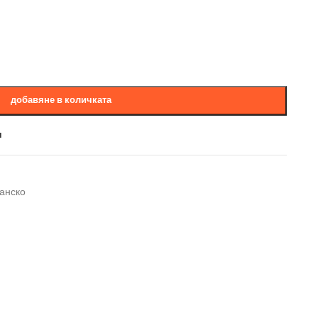
добавяне в количката
и
анско