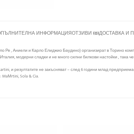
ОПЪЛНИТЕЛНА ИНФОРМАЦИЯ
ОТЗИВИ (0)
ДОСТАВКА И 
Ре , Аниели и Карло Елиджио Баудино) организират в Торино компания 
талия, модерни сладки и не много силни билкови настойки , така че
Martini, и резултатите не закъсняват – след 6 години млад предприе
aМrtini, Sola & Cia.