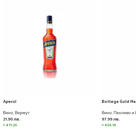
Aperol
Bottega Gold M
Вино
,
Вермут
Вино
,
Пенливо и
21.90
лв.
97.99
лв.
≈
€
11.20
≈
€
50.10