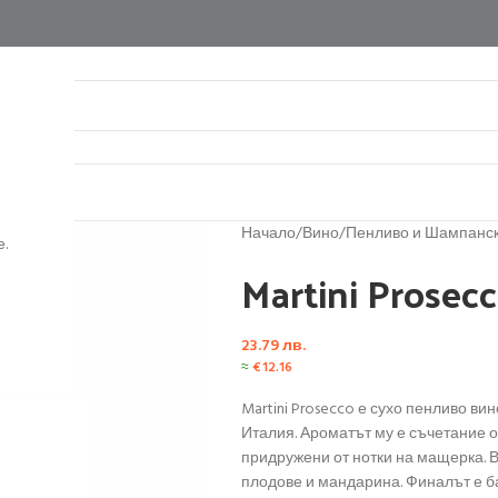
нтакти
Начало
/
Вино
/
Пенливо и Шампанс
.
Martini Prosec
23.79
лв.
≈
€
12.16
Martini Prosecco е сухо пенливо ви
Италия. Ароматът му е съчетание от
придружени от нотки на мащерка. В
плодове и мандарина. Финалът е ба