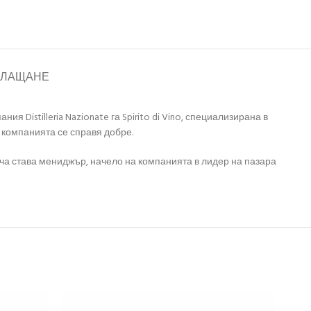
ПЛАЩАНЕ
Distilleria Nazionate га Spirito di Vino, специализирана в
 компанията се справя добре.
мача става мениджър, начело на компанията в лидер на пазара