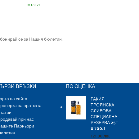
≈
€
9.71
бонирай се за Нашия бюлетин.
БЪРЗИ ВРЪЗКИ
ПО ОЦЕНКА
РАКИЯ
арта на сайта
ТРОЯНСКА
роверка на пратката
СЛИВОВА
татии
СПЕЦИАЛНА
родавай при нас
РЕЗЕРВА 25Г
ашите Парньори
0.700Л
юлетин
121.00
лв.