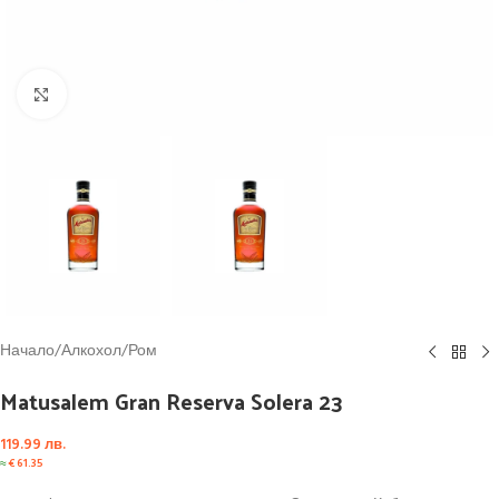
Click to enlarge
Начало
/
Алкохол
/
Ром
Matusalem Gran Reserva Solera 23
119.99
лв.
≈
€
61.35