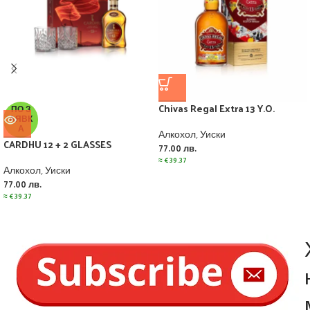
Chivas Regal Extra 13 Y.O.
ПО З
АЯВК
А
Алкохол
,
Уиски
CARDHU 12 + 2 GLASSES
77.00
лв.
≈
€
39.37
Алкохол
,
Уиски
77.00
лв.
≈
€
39.37