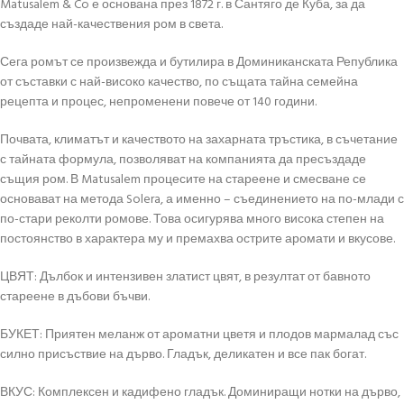
Matusalem & Co е основана през 1872 г. в Сантяго де Куба, за да
създаде най-качествения ром в света.
Сега ромът се произвежда и бутилира в Доминиканската Република
от съставки с най-високо качество, по същата тайна семейна
рецепта и процес, непроменени повече от 140 години.
Почвата, климатът и качеството на захарната тръстика, в съчетание
с тайната формула, позволяват на компанията да пресъздаде
същия ром. В Matusalem процесите на стареене и смесване се
основават на метода Solera, а именно – съединението на по-млади с
по-стари реколти ромове. Това осигурява много висока степен на
постоянство в характера му и премахва острите аромати и вкусове.
ЦВЯТ: Дълбок и интензивен златист цвят, в резултат от бавното
стареене в дъбови бъчви.
БУКЕТ: Приятен меланж от ароматни цветя и плодов мармалад със
силно присъствие на дърво. Гладък, деликатен и все пак богат.
ВКУС: Комплексен и кадифено гладък. Доминиращи нотки на дърво,