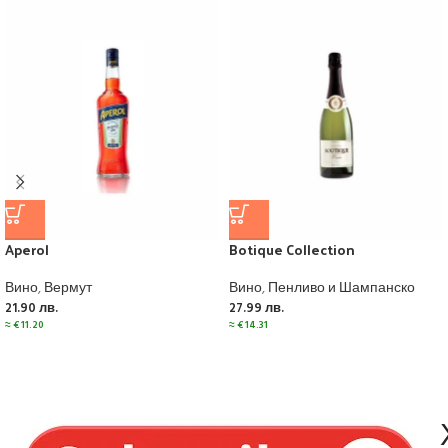
Aperol
Botique Collection
Вино
,
Вермут
Вино
,
Пенливо и Шампанско
21.90
лв.
27.99
лв.
≈
€
11.20
≈
€
14.31