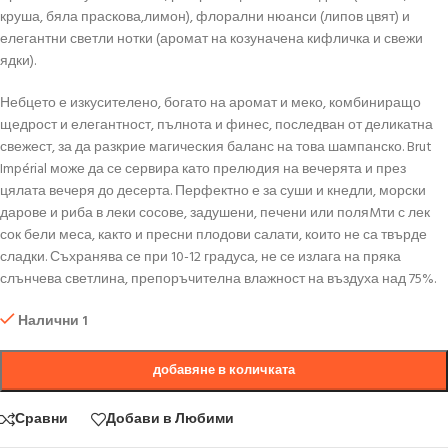
круша, бяла праскова,лимон), флорални нюанси (липов цвят) и
елегантни светли нотки (аромат на козуначена кифличка и свежи
ядки).
Небцето е изкусителено, богато на аромат и меко, комбиниращо
щедрост и елегантност, пълнота и финес, последван от деликатна
свежест, за да разкрие магическия баланс на това шампанско. Brut
Impérial може да се сервира като прелюдия на вечерята и през
цялата вечеря до десерта. Перфектно е за суши и кнедли, морски
дарове и риба в леки сосове, задушени, печени или поляMти с лек
сок бели меса, както и пресни плодови салати, които не са твърде
сладки. Съхранява се при 10-12 градуса, не се излага на пряка
слънчева светлина, препоръчителна влажност на въздуха над 75%.
Налични 1
добавяне в количката
Сравни
Добави в Любими