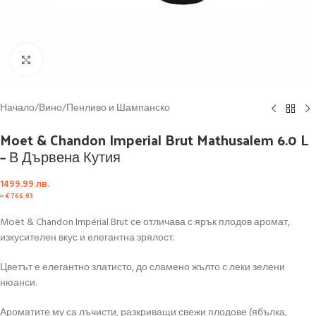
Click to enlarge
Начало
/
Вино
/
Пенливо и Шампанско
Moet & Chandon Imperial Brut Mathusalem 6.0 L
– В Дървена Кутия
1499.99
лв.
≈
€
766.93
Moët & Chandon Impérial Brut се отличава с ярък плодов аромат,
изкусителен вкус и елегантна зрялост.
Цветът е елегантно златисто, до сламено жълто с леки зелени
нюанси.
Ароматите му са лъчисти, разкриващи свежи плодове (ябълка,