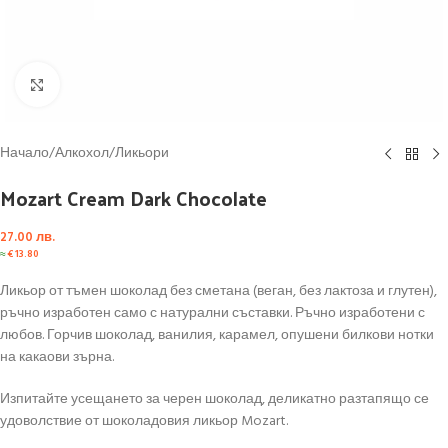
Click to enlarge
Начало
/
Алкохол
/
Ликьори
Mozart Cream Dark Chocolate
27.00
лв.
≈
€
13.80
Ликьор от тъмен шоколад без сметана (веган, без лактоза и глутен),
ръчно изработен само с натурални съставки. Ръчно изработени с
любов. Горчив шоколад, ванилия, карамел, опушени билкови нотки
на какаови зърна.
Изпитайте усещането за черен шоколад, деликатно разтапящо се
удоволствие от шоколадовия ликьор Mozart.