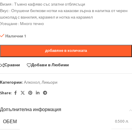
Визия : Тъмно кафяво със златни отблясъци
Вкус : Опушени билкови нотки на какаови зърна в напитка от черен
шоколад с ванилия, карамел и нотка на карамел
Усещане : Много течно
Налични 1
добавяне в количката
Сравни
Добави в Любими
Категории:
Алкохол
,
Ликьори
Share:
Допълнителна информация
ОБЕМ
0.500 л.