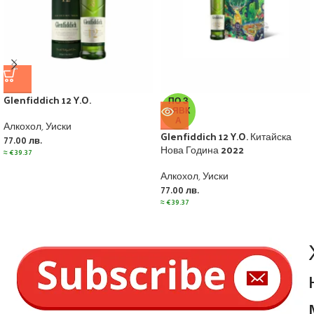
Glenfiddich 12 Y.O.
ПО З
АЯВК
А
Алкохол
,
Уиски
Glenfiddich 12 Y.O. Китайска
77.00
лв.
Нова Година 2022
≈
€
39.37
Алкохол
,
Уиски
77.00
лв.
≈
€
39.37