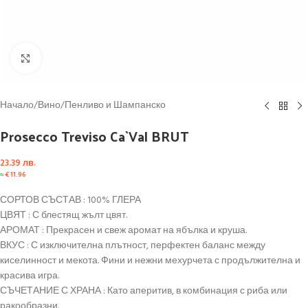
Click to enlarge
Начало
/
Вино
/
Пенливо и Шампанско
Prosecco Treviso Ca`Val BRUT
23.39
лв.
≈
€
11.96
СОРТОВ СЪСТАВ : 100% ГЛЕРА
ЦВЯТ : С блестящ жълт цвят.
АРОМАТ : Прекрасен и свеж аромат на ябълка и круша.
ВКУС : С изключителна плътност, перфектен баланс между
киселинност и мекота. Фини и нежни мехурчета с продължителна и
красива игра.
СЪЧЕТАНИЕ С ХРАНА : Като аперитив, в комбинация с риба или
ракообразни.