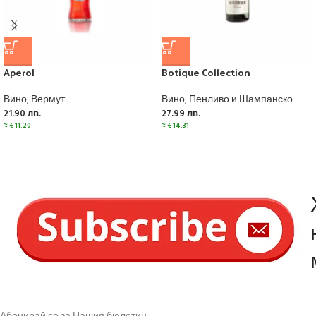
Aperol
Botique Collection
Вино
,
Вермут
Вино
,
Пенливо и Шампанско
21.90
лв.
27.99
лв.
≈
€
11.20
≈
€
14.31