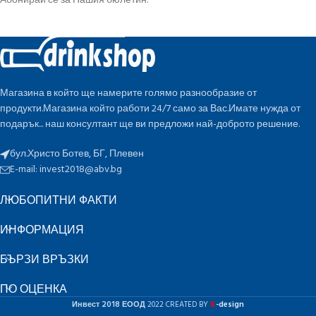
Абонирай се за Нашия бюлетин.
Магазина в който ще намерите голямо разнообразие от
продукти.Магазина който работи 24/7 само за Вас.Имате нужда от
подарък... наш консултант ще ви предложи най-доброто решение.
бул.Христо Ботев, БГ, Плевен
E-mail:
invest2018@abv.bg
ЛЮБОПИТНИ ФАКТИ
ИНФОРМАЦИЯ
БЪРЗИ ВРЪЗКИ
ПО ОЦЕНКА
K
Инвест 2018 ЕООД
2022 CREATED BY
-design