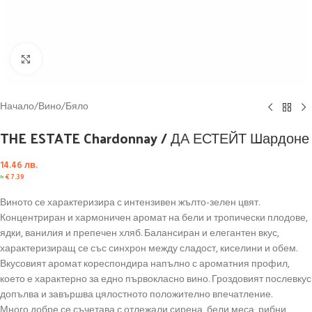
Click to enlarge
Начало
/
Вино
/
Бяло
THE ESTATE Chardonnay / ДА ЕСТЕЙТ Шардоне
14.46
лв.
≈
€
7.39
Виното се характеризира с интензивен жълто-зелен цвят.
Концентриран и хармоничен аромат на бели и тропически плодове,
ядки, ванилия и препечен хляб. Балансиран и елегантен вкус,
характеризиращ се със синхрон между сладост, киселини и обем.
Вкусовият аромат кореспондира напълно с ароматния профил,
което е характерно за едно първокласно вино. Гроздовият послевкус
допълва и завършва цялостното положително впечатление.
Много добре се съчетава с отлежали сирена, бели меса, рибни