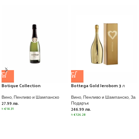
Botique Collection
Bottega Gold Jerobom 3 л
Вино
,
Пенливо и Шампанско
Вино
,
Пенливо и Шампанско
,
За
Подарък
27.99
лв.
≈
€
14.31
246.99
лв.
≈
€
126.28