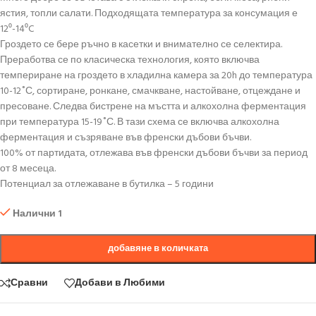
ястия, топли салати. Подходящата температура за консумация е
12⁰-14⁰C
Гроздето се бере ръчно в касетки и внимателно се селектира.
Преработва се по класическа технология, която включва
темпериране на гроздето в хладилна камера за 20h до температура
10-12˚С, сортиране, ронкане, смачкване, настойване, отцеждане и
пресоване. Следва бистрене на мъстта и алкохолна ферментация
при температура 15-19˚С. В тази схема се включва алкохолна
ферментация и съзряване във френски дъбови бъчви.
100% от партидата, отлежава във френски дъбови бъчви за период
от 8 месеца.
Потенциал за отлежаване в бутилка – 5 години
Налични 1
добавяне в количката
Сравни
Добави в Любими