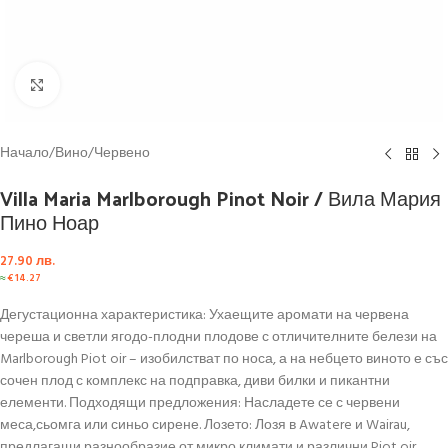
Click to enlarge
Начало
/
Вино
/
Червено
Villa Maria Marlborough Pinot Noir / Вила Мария
Пино Ноар
27.90
лв.
≈
€
14.27
Дегустационна характеристика: Ухаещите аромати на червена
череша и светли ягодо-плодни плодове с отличителните белези на
Marlborough Piot oir – изобилстват по носа, а на небцето виното е със
сочен плод с комплекс на подправка, диви билки и пикантни
елементи. Подходящи предложения: Насладете се с червени
меса,сьомга или синьо сирене. Лозето: Лозя в Awatere и Wairau,
предлагащи разнообразие от микро климати и различни Piot oir