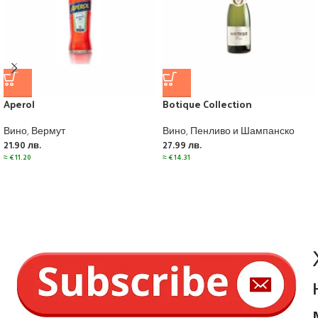
Aperol
Botique Collection
Вино
,
Вермут
Вино
,
Пенливо и Шампанско
21.90
лв.
27.99
лв.
≈
€
11.20
≈
€
14.31