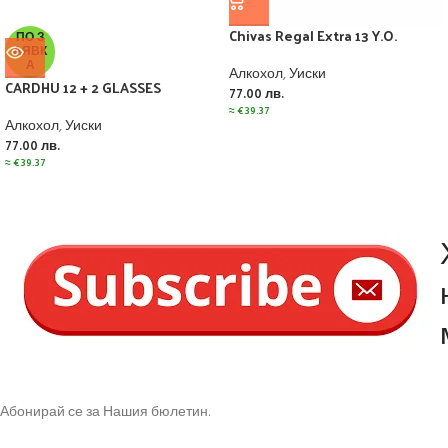
Chivas Regal Extra 13 Y.O.
ПО З
АЯВК
А
Алкохол
,
Уиски
CARDHU 12 + 2 GLASSES
77.00
лв.
≈
€
39.37
Алкохол
,
Уиски
77.00
лв.
≈
€
39.37
Абонирай се за Нашия бюлетин.