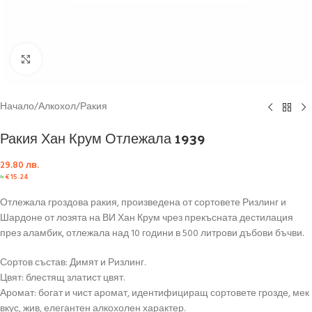
Click to enlarge
Начало
/
Алкохол
/
Ракия
Ракия Хан Крум Отлежала 1939
29.80
лв.
≈
€
15.24
Отлежала гроздова ракия, произведена от сортовете Ризлинг и
Шардоне от лозята на ВИ Хан Крум чрез прекъсната дестилация
през аламбик, отлежала над 10 години в 500 литрови дъбови бъчви.
Сортов състав: Димят и Ризлинг.
Цвят: блестящ златист цвят.
Аромат: богат и чист аромат, идентифициращ сортовете грозде, мек
вкус, жив, елегантен алкохолен характер.