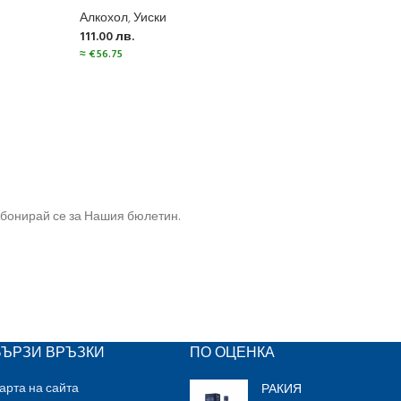
Алкохол
,
Уиски
Алко
111.00
лв.
123.
≈
€
56.75
≈
€
62
бонирай се за Нашия бюлетин.
БЪРЗИ ВРЪЗКИ
ПО ОЦЕНКА
РАКИЯ
арта на сайта