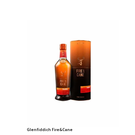
Glenfiddich Fire&Cane
Glen