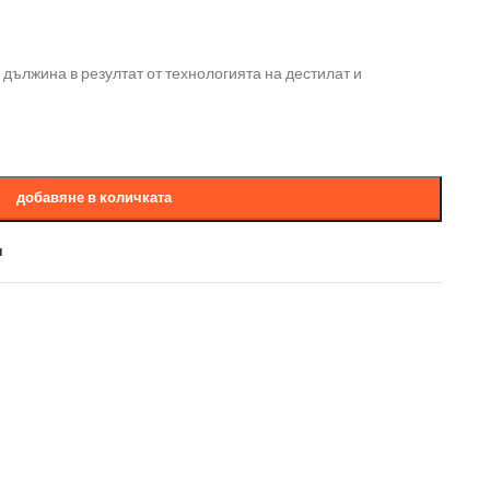
на дължина в резултат от технологията на дестилат и
добавяне в количката
и