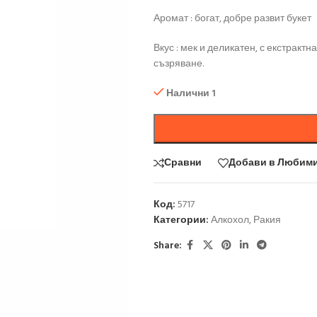
Аромат : богат, добре развит букет
Вкус : мек и деликатен, с екстракт
съзряване.
Налични 1
Сравни
Добави в Любим
Код:
5717
Категории:
Алкохол
,
Ракия
Share: