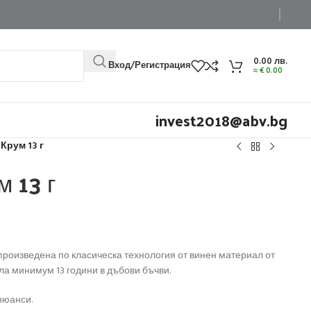
0.00
лв.
Вход/Регистрация
≈
€
0.00
invest2018@abv.bg
Крум 13 г
 13 г
произведена по класическа технология от винен материал от
ла минимум 13 години в дъбови бъчви.
нюанси.