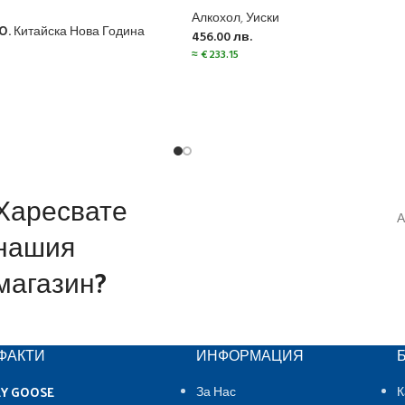
Алкохол
,
Уиски
.O. Китайска Нова Година
456.00
лв.
≈
€
233.15
Харесвате
А
нашия
магазин?
ФАКТИ
ИНФОРМАЦИЯ
EY GOOSE
За Нас
К