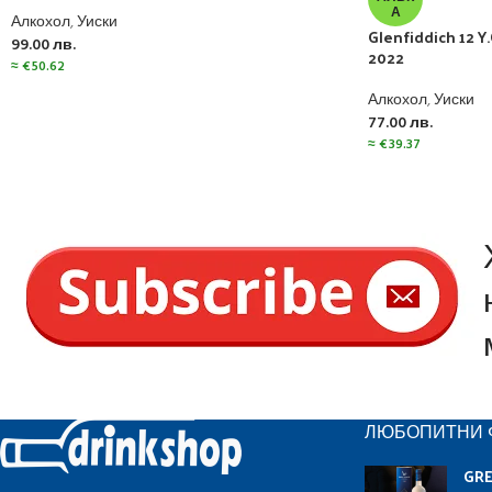
А
Алкохол
,
Уиски
Glenfiddich 12 Y
99.00
лв.
2022
≈
€
50.62
Алкохол
,
Уиски
77.00
лв.
≈
€
39.37
ЛЮБОПИТНИ 
GR