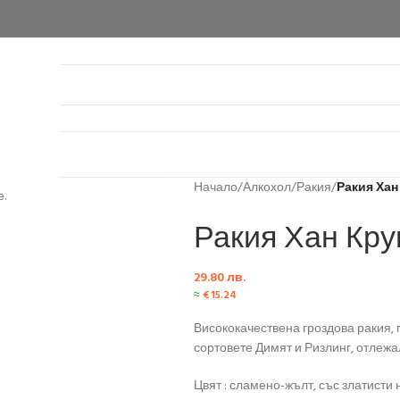
нтакти
Начало
/
Алкохол
/
Ракия
/
Ракия Хан 
.
Ракия Хан Крум
29.80
лв.
≈
€
15.24
Висококачествена гроздова ракия, 
сортовете Димят и Ризлинг, отлежа
Цвят : сламено-жълт, със златисти 