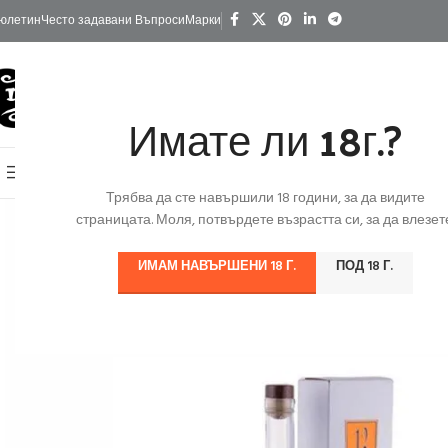
юлетин
Често задавани Въпроси
Марки
Имате ли 18г.?
КАТЕГОРИИ
Начало
Изгодно
За Подарък
Ко
Онлайн Магазин
Трябва да сте навършили 18 години, за да видите
страницата. Моля, потвърдете възрастта си, за да влезете
ИМАМ НАВЪРШЕНИ 18 Г.
ПОД 18 Г.