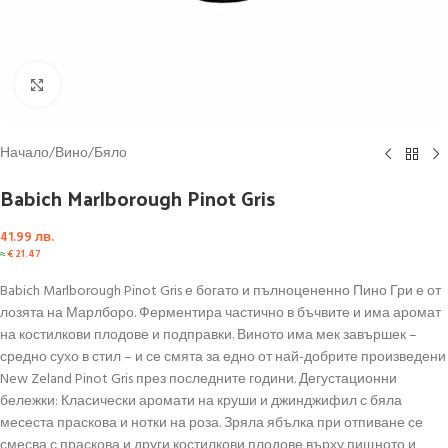
Click to enlarge
Начало
/
Вино
/
Бяло
Babich Marlborough Pinot Gris
41.99
лв.
≈
€
21.47
Babich Marlborough Pinot Gris е богато и пълноцененно Пино Гри е от
лозята на Марлборо. Ферментира частично в бъчвите и има аромат
на костилкови плодове и подправки. Виното има мек завършек –
средно сухо в стил – и се смята за едно от най-добрите произведени
New Zeland Pinot Gris през последните години. Дегустационни
бележки: Класически аромати на круши и джинджифил с бяла
месеста праскова и нотки на роза. Зряла ябълка при отпиване се
смесва с праскова и други костилкови плодове върху пищното и